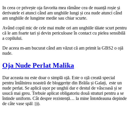
In ceea ce privește oja favorita mea rămâne cea de nuanță roșie și
derivatele ei atunci când am unghiile lungi și cea nude atunci când
am unghiile de lungime medie sau chiar scurte.
Având copil mic de cele mai multe ori am unghiile tăiate scurt pentru
că le am foarte tari și devin periculoase în contact cu pielea sensibilă
a copilului.
De aceea m-am bucurat când am văzut că am primit la GBS2 o ojă
nude.
Oja Nude Perlat Malika
Dar aceasta nu este doar o simplă ojă. Este o ojă creată special
pentru întâlnirea noastră de bloggerițe din Brăila și Galați, este un
nude perlat. Se aplică ușor pe unghii dar e destul de vâscoasă și se
usucă mai greu. Trebuie aplicat obligatoriu două straturi pentru a se
întinde uniform. Cât despre rezistență… la mine întotdeauna depinde
de câte vase spăl :))).