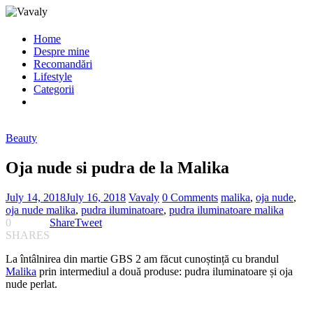
Home
Despre mine
Recomandări
Lifestyle
Categorii
Beauty
Oja nude si pudra de la Malika
July 14, 2018
July 16, 2018
Vavaly
0 Comments
malika
,
oja nude
,
oja nude malika
,
pudra iluminatoare
,
pudra iluminatoare malika
0
Share
Tweet
SHARES
La întâlnirea din martie GBS 2 am făcut cunoștință cu brandul
Malika
prin intermediul a două produse: pudra iluminatoare și oja
nude perlat.