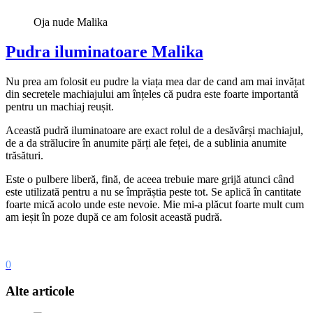
Oja nude Malika
Pudra iluminatoare Malika
Nu prea am folosit eu pudre la viața mea dar de cand am mai invățat
din secretele machiajului am înțeles că pudra este foarte importantă
pentru un machiaj reușit.
Această pudră iluminatoare are exact rolul de a desăvârși machiajul,
de a da strălucire în anumite părți ale feței, de a sublinia anumite
trăsături.
Este o pulbere liberă, fină, de aceea trebuie mare grijă atunci când
este utilizată pentru a nu se împrăștia peste tot. Se aplică în cantitate
foarte mică acolo unde este nevoie. Mie mi-a plăcut foarte mult cum
am ieșit în poze după ce am folosit această pudră.
0
Alte articole