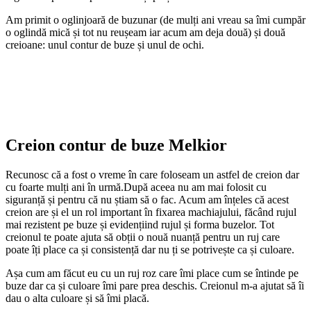
Am primit o oglinjoară de buzunar (de mulți ani vreau sa îmi cumpăr
o oglindă mică și tot nu reușeam iar acum am deja două) și două
creioane: unul contur de buze și unul de ochi.
Creion contur de buze Melkior
Recunosc că a fost o vreme în care foloseam un astfel de creion dar
cu foarte mulți ani în urmă.După aceea nu am mai folosit cu
siguranță și pentru că nu știam să o fac. Acum am înțeles că acest
creion are și el un rol important în fixarea machiajului, făcând rujul
mai rezistent pe buze și evidențiind rujul și forma buzelor. Tot
creionul te poate ajuta să obții o nouă nuanță pentru un ruj care
poate îți place ca și consistență dar nu ți se potrivește ca și culoare.
Așa cum am făcut eu cu un ruj roz care îmi place cum se întinde pe
buze dar ca și culoare îmi pare prea deschis. Creionul m-a ajutat să îi
dau o alta culoare și să îmi placă.