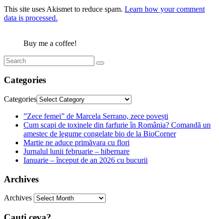
This site uses Akismet to reduce spam.
Learn how your comment
data is processed.
Buy me a coffee!
Categories
Categories
”Zece femei” de Marcela Serrano, zece povești
Cum scapi de toxinele din farfurie în România? Comandă un
amestec de legume congelate bio de la BioCorner
Martie ne aduce primăvara cu flori
Jurnalul lunii februarie – hibernare
Ianuarie – început de an 2026 cu bucurii
Archives
Archives
Cauti ceva?