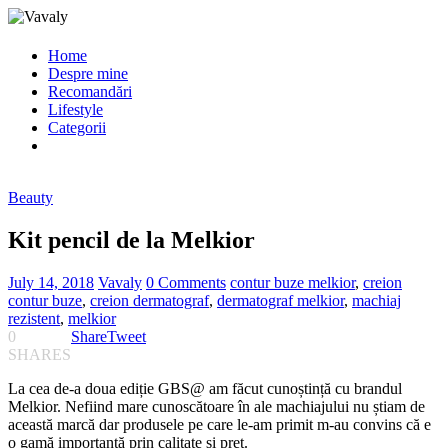
Home
Despre mine
Recomandări
Lifestyle
Categorii
Beauty
Kit pencil de la Melkior
July 14, 2018
Vavaly
0 Comments
contur buze melkior
,
creion
contur buze
,
creion dermatograf
,
dermatograf melkior
,
machiaj
rezistent
,
melkior
0
Share
Tweet
SHARES
La cea de-a doua ediție GBS@ am făcut cunoștință cu brandul
Melkior. Nefiind mare cunoscătoare în ale machiajului nu știam de
această marcă dar produsele pe care le-am primit m-au convins că e
o gamă importantă prin calitate și preț.