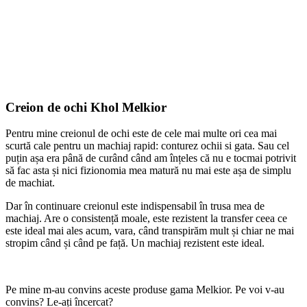
Creion de ochi Khol Melkior
Pentru mine creionul de ochi este de cele mai multe ori cea mai
scurtă cale pentru un machiaj rapid: conturez ochii si gata. Sau cel
puțin așa era până de curând când am înțeles că nu e tocmai potrivit
să fac asta și nici fizionomia mea matură nu mai este așa de simplu
de machiat.
Dar în continuare creionul este indispensabil în trusa mea de
machiaj. Are o consistență moale, este rezistent la transfer ceea ce
este ideal mai ales acum, vara, când transpirăm mult și chiar ne mai
stropim când și când pe față. Un machiaj rezistent este ideal.
Pe mine m-au convins aceste produse gama Melkior. Pe voi v-au
convins? Le-ați încercat?