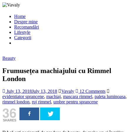
Home
Despre mine
Recomandări
Lifestyle
Categorii
Beauty
Frumusețea machiajului cu Rimmel
London
July 13, 2018
July 13, 2018
Vavaly
12 Comments
evidentiator sprancene
,
machiaj
,
mascara rimmel
,
paleta luminoasa
,
rimmel london
,
ruj rimmel
,
umbre pentru sprancene
36
SHARES