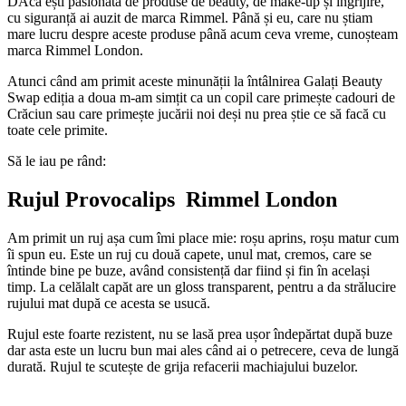
DAcă ești pasionată de produse de beauty, de make-up și îngrijire,
cu siguranță ai auzit de marca Rimmel. Până și eu, care nu știam
mare lucru despre aceste produse până acum ceva vreme, cunoșteam
marca Rimmel London.
Atunci când am primit aceste minunății la întâlnirea Galați Beauty
Swap ediția a doua m-am simțit ca un copil care primește cadouri de
Crăciun sau care primește jucării noi deși nu prea știe ce să facă cu
toate cele primite.
Să le iau pe rând:
Rujul Provocalips Rimmel London
Am primit un ruj așa cum îmi place mie: roșu aprins, roșu matur cum
îi spun eu. Este un ruj cu două capete, unul mat, cremos, care se
întinde bine pe buze, având consistență dar fiind și fin în același
timp. La celălalt capăt are un gloss transparent, pentru a da strălucire
rujului mat după ce acesta se usucă.
Rujul este foarte rezistent, nu se lasă prea ușor îndepărtat după buze
dar asta este un lucru bun mai ales când ai o petrecere, ceva de lungă
durată. Rujul te scutește de grija refacerii machiajului buzelor.