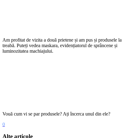
Am profitat de vizita a două prietene și am pus și produsele la
treabă. Puteți vedea maskara, evidențiatorul de sprâncene și
luminozitatea machiajului.
Vouă cum vi se par produsele? Ați încerca unul din ele?
0
Alte articole