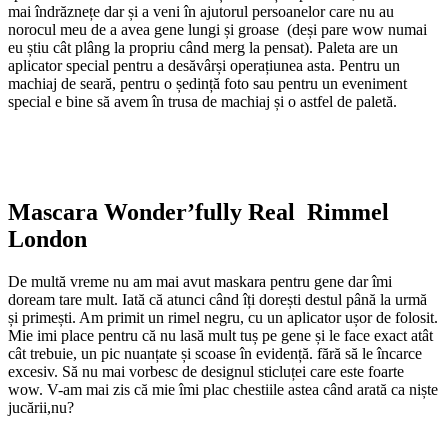
mai îndrăznețe dar și a veni în ajutorul persoanelor care nu au
norocul meu de a avea gene lungi și groase (deși pare wow numai
eu știu cât plâng la propriu când merg la pensat). Paleta are un
aplicator special pentru a desăvârși operațiunea asta. Pentru un
machiaj de seară, pentru o ședință foto sau pentru un eveniment
special e bine să avem în trusa de machiaj și o astfel de paletă.
Mascara Wonder’fully Real Rimmel
London
De multă vreme nu am mai avut maskara pentru gene dar îmi
doream tare mult. Iată că atunci când îți dorești destul până la urmă
și primești. Am primit un rimel negru, cu un aplicator ușor de folosit.
Mie imi place pentru că nu lasă mult tuș pe gene și le face exact atât
cât trebuie, un pic nuanțate și scoase în evidență. fără să le încarce
excesiv. Să nu mai vorbesc de designul sticluței care este foarte
wow. V-am mai zis că mie îmi plac chestiile astea când arată ca niște
jucării,nu?