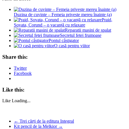
Duzina de cuvinte – Femeia priveste mereu înainte (a)
Praid,
Sovata, Corund – o vacanță cu relaxare
Reparatii masini de spalat
Secretul fetei frumoase
Pontul câstigator
O casă pentru viitor
Share this:
Twitter
Facebook
Like this:
Like
Loading...
←
Trei cărți de la editura Integral
Kit pencil de la Melkior
→