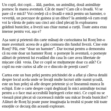
Un copil, doi copii… ăăă, pardon, un animăluț, două animăluțe
pornesc în marea aventură. Cât de mare? Cam cât o livadă. Vi se
pare că e mică? Voi credeți că o livadă e mică pentru un hamster, o
veveriță, un porcușor de guinea și un dihor? Ia amintiți-vă cum erați
voi la vârsta de patru sau cinci ani când plecați în exploararea
grădinii bunicilor, a livezii sau chiar numai a curții. Toate astea erau
imense pentru voi, așa e?
Așa sunt și prietenii din carte mânați de curiozitatea lui Ronț într-o
mare aventură: aceea de a găsi comoara din fundul livezii. Cine este
Ronț? Păi, este ”doar un hamster”. Dar tocmai pentru a demonstra
că nu este doar un hamster Ronț o pornește în aventură, o pornește
alături de prietenii lui evadând din casa în care avea libertate de
mișcare câtă vroia. Dar ce copil se mulțumește doar cu atât? Ce
copil nu este curios să afle ce e dincolo de pereții casei?
Cartea este un bun prilej pentru prichindei de a aflat și câteva detalii
despre locul acela unde se învață multe lucruri utile numit școală,
este un bun prilej să afle despre prietenie și ce înseamnă munca în
echipă. Este o carte despre copii deghizați în mici animăluțe tocmai
pentru a o face mai accesibilă înțelegerii celor mici. Ce copil nu se
visează pirat plecat să cucerească mările sau măcar livada bunicilor?
Alături de Ronț își poate pune imaginația la treabă si poate trăi toate
emoțiile ce decurg din această explorare.