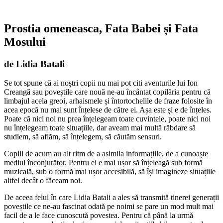
Prostia omeneasca, Fata Babei și Fata
Mosului
de Lidia Batali
Se tot spune că ai noștri copii nu mai pot citi aventurile lui Ion
Creangă sau poveștile care nouă ne-au încântat copilăria pentru că
limbajul acela greoi, arhaismele și întortochelile de fraze folosite în
acea epocă nu mai sunt înțelese de către ei. Așa este și e de înțeles.
Poate că nici noi nu prea înțelegeam toate cuvintele, poate nici noi
nu înțelegeam toate situațiile, dar aveam mai multă răbdare să
studiem, să aflăm, să înțelegem, să căutăm sensuri.
Copiii de acum au alt ritm de a asimila informațiile, de a cunoaște
mediul înconjurător. Pentru ei e mai ușor să înțeleagă sub formă
muzicală, sub o formă mai ușor accesibilă, să își imagineze situațiile
altfel decât o făceam noi.
De aceea felul în care Lidia Batali a ales să transmită tinerei generații
poveștile ce ne-au fascinat odată pe noimi se pare un mod mult mai
facil de a le face cunoscută povestea. Pentru că până la urmă