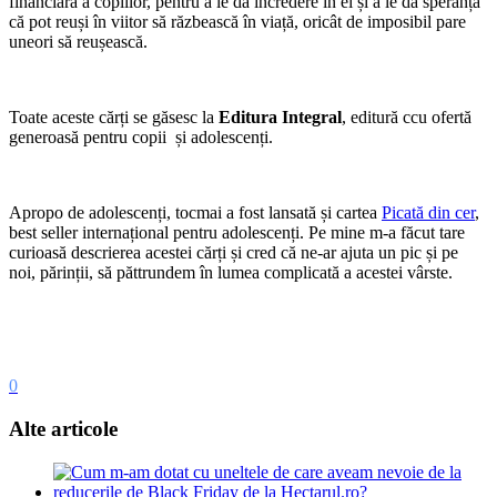
financiară a copiilor, pentru a le da încredere în ei și a le da speranța
că pot reuși în viitor să răzbească în viață, oricât de imposibil pare
uneori să reușească.
Toate aceste cărți se găsesc la
Editura Integral
, editură ccu ofertă
generoasă pentru copii și adolescenți.
Apropo de adolescenți, tocmai a fost lansată și cartea
Picată din cer
,
best seller internațional pentru adolescenți. Pe mine m-a făcut tare
curioasă descrierea acestei cărți și cred că ne-ar ajuta un pic și pe
noi, părinții, să păttrundem în lumea complicată a acestei vârste.
0
Alte articole