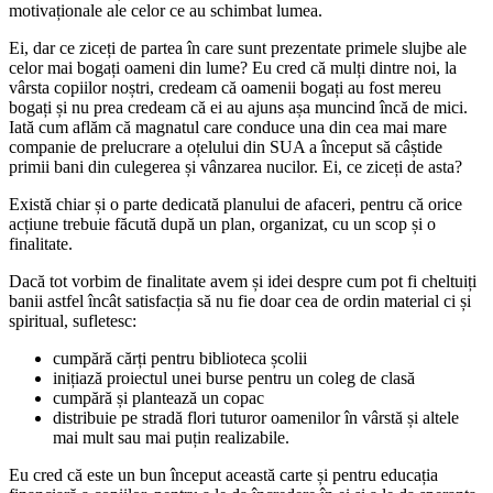
motivaționale ale celor ce au schimbat lumea.
Ei, dar ce ziceți de partea în care sunt prezentate primele slujbe ale
celor mai bogați oameni din lume? Eu cred că mulți dintre noi, la
vârsta copiilor noștri, credeam că oamenii bogați au fost mereu
bogați și nu prea credeam că ei au ajuns așa muncind încă de mici.
Iată cum aflăm că magnatul care conduce una din cea mai mare
companie de prelucrare a oțelului din SUA a început să câștide
primii bani din culegerea și vânzarea nucilor. Ei, ce ziceți de asta?
Există chiar și o parte dedicată planului de afaceri, pentru că orice
acțiune trebuie făcută după un plan, organizat, cu un scop și o
finalitate.
Dacă tot vorbim de finalitate avem și idei despre cum pot fi cheltuiți
banii astfel încât satisfacția să nu fie doar cea de ordin material ci și
spiritual, sufletesc:
cumpără cărți pentru biblioteca școlii
inițiază proiectul unei burse pentru un coleg de clasă
cumpără și plantează un copac
distribuie pe stradă flori tuturor oamenilor în vârstă și altele
mai mult sau mai puțin realizabile.
Eu cred că este un bun început această carte și pentru educația