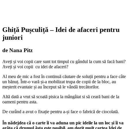
Ghiță Pușculiță – Idei de afaceri pentru
juniori
de Nana Pitz
Aveți și voi copii care sunt tot timpul cu gândul la cum să facă bani?
Aveți și voi copii cu idei de afaceri?
Al meu de mic a fost în continuă căutare de soluții pentru a face câte
un bănuț. Într-o vară și-a mobilizat trupa de copii de la bloc, au
meșterit evantaie și au început să le vândă trecătorilor.
Altă dată a vrut să scoată pisica la mângâiat si să ceară bani de la
oameni pentru asta.
De curând a avut o fixație pentru a-și face o fabrică de ciocolată.
În nădejdea că o carte îi va aduna un pic ideile la un loc și îi va
arăta că drumul ăsta este posibil, am dorit mult cartea Idei de