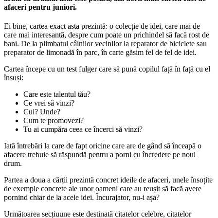
afaceri pentru juniori.
Ei bine, cartea exact asta prezintă: o colecție de idei, care mai de
care mai interesantă, despre cum poate un prichindel să facă rost de
bani. De la plimbatul câinilor vecinilor la reparator de biciclete sau
preparator de limonadă în parc, în carte găsim fel de fel de idei.
Cartea începe cu un test fulger care să pună copilul față în față cu el
însuși:
Care este talentul tău?
Ce vrei să vinzi?
Cui? Unde?
Cum te promovezi?
Tu ai cumpăra ceea ce încerci să vinzi?
Iată întrebări la care de fapt oricine care are de gând să înceapă o
afacere trebuie să răspundă pentru a porni cu încredere pe noul
drum.
Partea a doua a cărții prezintă concret ideile de afaceri, unele însoțite
de exemple concrete ale unor oameni care au reușit să facă avere
pornind chiar de la acele idei. Încurajator, nu-i așa?
Următoarea secțiuune este destinată citatelor celebre, citatelor