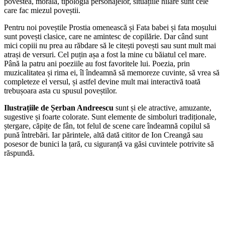
povestea, morala, tipologia personajelor, situațiile hilare sunt cele
care fac miezul poveștii.
Pentru noi poveștile Prostia omenească și Fata babei și fata moșului
sunt povești clasice, care ne amintesc de copilărie. Dar când sunt
mici copiii nu prea au răbdare să le citești povești sau sunt mult mai
atrași de versuri. Cel puțin așa a fost la mine cu băiatul cel mare.
Până la patru ani poeziile au fost favoritele lui. Poezia, prin
muzicalitatea și rima ei, îl îndeamnă să memoreze cuvinte, să vrea să
completeze el versul, și astfel devine mult mai interactivă toată
trebușoara asta cu spusul poveștilor.
Ilustrațiile de Șerban Andreescu
sunt și ele atractive, amuzante,
sugestive și foarte colorate. Sunt elemente de simboluri tradiționale,
ștergare, căpițe de fân, tot felul de scene care îndeamnă copilul să
pună întrebări. Iar părintele, altă dată cititor de Ion Creangă sau
posesor de bunici la țară, cu siguranță va găsi cuvintele potrivite să
răspundă.