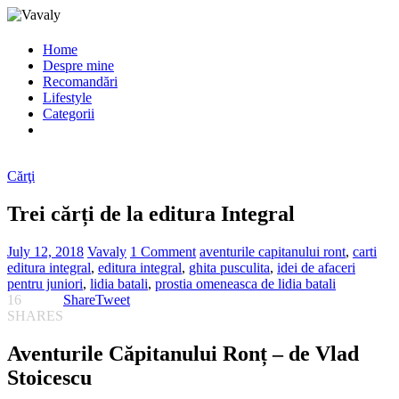
Home
Despre mine
Recomandări
Lifestyle
Categorii
Cărţi
Trei cărți de la editura Integral
July 12, 2018
Vavaly
1 Comment
aventurile capitanului ront
,
carti
editura integral
,
editura integral
,
ghita pusculita
,
idei de afaceri
pentru juniori
,
lidia batali
,
prostia omeneasca de lidia batali
16
Share
Tweet
SHARES
Aventurile Căpitanului Ronț – de Vlad
Stoicescu