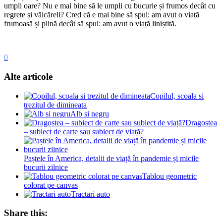
umpli oare? Nu e mai bine să le umpli cu bucurie și frumos decât cu
regrete și văicăreli? Cred că e mai bine să spui: am avut o viață
frumoasă și plină decât să spui: am avut o viață liniștită.
0
Alte articole
Copilul, scoala si
trezitul de dimineata
Alb si negru
Dragostea
– subiect de carte sau subiect de viață?
Paștele în America, detalii de viață în pandemie și micile
bucurii zilnice
Tablou geometric
colorat pe canvas
Tractari auto
Share this: