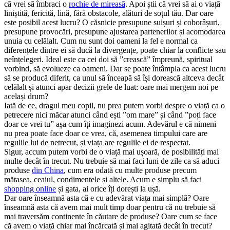
că vrei să îmbraci o
rochie de mireasă
. Apoi știi că vrei să ai o viață
liniștită, fericită, lină, fără obstacole, alături de soțul tău. Dar oare
este posibil acest lucru? O căsnicie presupune suișuri și coborâșuri,
presupune provocări, presupune ajustarea partenerilor și acomodarea
unuia cu celălalt. Cum nu sunt doi oameni la fel e normal ca
diferențele dintre ei să ducă la divergențe, poate chiar la conflicte sau
neînțelegeri. Ideal este ca cei doi să ”crească” împreună, spiritual
vorbind, să evolueze ca oameni. Dar se poate întâmpla ca acest lucru
să se producă diferit, ca unul să înceapă să își dorească altceva decât
celălalt și atunci apar decizii grele de luat: oare mai mergem noi pe
același drum?
Iată de ce, dragul meu copil, nu prea putem vorbi despre o viață ca o
petrecere nici măcar atunci când ești ”om mare” și când ”poți face
doar ce vrei tu” așa cum îți imaginezi acum. Adevărul e că nimeni
nu prea poate face doar ce vrea, că, asemenea timpului care are
regulile lui de netrecut, și viața are regulile ei de respectat.
Sigur, accum putem vorbi de o viață mai ușoară, de posibilități mai
multe decât în trecut. Nu trebuie să mai faci luni de zile ca să aduci
produse
din China
, cum era odată cu multe produse precum
mătasea, ceaiul, condimentele și altele. Acum e simplu să faci
shopping online
și gata, ai orice îți dorești la ușă.
Dar oare înseamnă asta că e cu adevărat viața mai simplă? Oare
înseamnă asta că avem mai mult timp doar pentru că nu trebuie să
mai traversăm continente în căutare de produse? Oare cum se face
că avem o viață chiar mai încărcată și mai agitată decât în trecut?