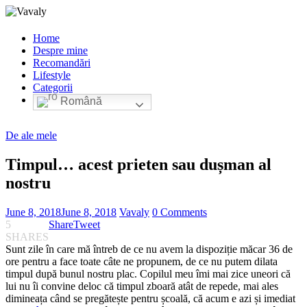
Home
Despre mine
Recomandări
Lifestyle
Categorii
Română
De ale mele
Timpul… acest prieten sau dușman al
nostru
June 8, 2018
June 8, 2018
Vavaly
0 Comments
5
Share
Tweet
SHARES
Sunt zile în care mă întreb de ce nu avem la dispoziție măcar 36 de
ore pentru a face toate câte ne propunem, de ce nu putem dilata
timpul după bunul nostru plac. Copilul meu îmi mai zice uneori că
lui nu îi convine deloc că timpul zboară atât de repede, mai ales
dimineața când se pregătește pentru școală, că acum e azi și imediat