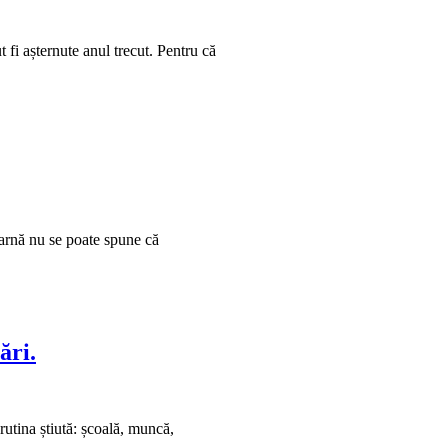
t fi așternute anul trecut. Pentru că
iarnă nu se poate spune că
ări.
 rutina știută: școală, muncă,