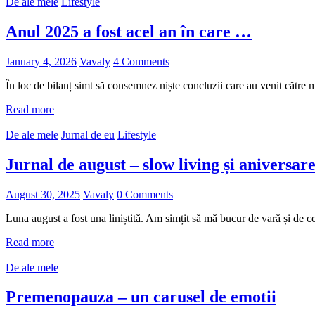
De ale mele
Lifestyle
Anul 2025 a fost acel an în care …
January 4, 2026
Vavaly
4 Comments
În loc de bilanț simt să consemnez niște concluzii care au venit către 
Read more
De ale mele
Jurnal de eu
Lifestyle
Jurnal de august – slow living și aniversar
August 30, 2025
Vavaly
0 Comments
Luna august a fost una liniștită. Am simțit să mă bucur de vară și de c
Read more
De ale mele
Premenopauza – un carusel de emotii