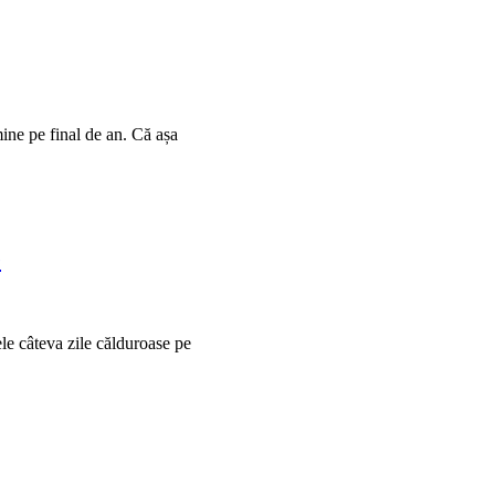
mine pe final de an. Că așa
e
ele câteva zile călduroase pe