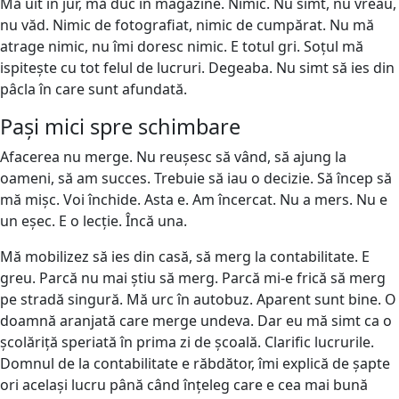
Mă uit în jur, mă duc în magazine. Nimic. Nu simt, nu vreau,
nu văd. Nimic de fotografiat, nimic de cumpărat. Nu mă
atrage nimic, nu îmi doresc nimic. E totul gri. Soțul mă
ispitește cu tot felul de lucruri. Degeaba. Nu simt să ies din
pâcla în care sunt afundată.
Pași mici spre schimbare
Afacerea nu merge. Nu reușesc să vând, să ajung la
oameni, să am succes. Trebuie să iau o decizie. Să încep să
mă mișc. Voi închide. Asta e. Am încercat. Nu a mers. Nu e
un eșec. E o lecție. Încă una.
Mă mobilizez să ies din casă, să merg la contabilitate. E
greu. Parcă nu mai știu să merg. Parcă mi-e frică să merg
pe stradă singură. Mă urc în autobuz. Aparent sunt bine. O
doamnă aranjată care merge undeva. Dar eu mă simt ca o
școlăriță speriată în prima zi de școală. Clarific lucrurile.
Domnul de la contabilitate e răbdător, îmi explică de șapte
ori același lucru până când înțeleg care e cea mai bună