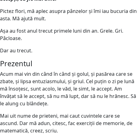
Pictez flori, mă aplec asupra pânzelor și îmi iau bucuria din
asta. Mă ajută mult.
Așa au fost anul trecut primele luni din an. Grele. Gri.
Pâcloase.
Dar au trecut.
Prezentul
Acum mai vin din când în când și golul, și pasărea care se
zbate, și lipsa entuziasmului, și griul. Cel puțin o zi pe lună
mă însoțesc, sunt acolo, le văd, le simt, le accept. Am
învățat să le accept, să nu mă lupt, dar să nu le hrănesc. Să
le alung cu blândețe.
Mai uit nume de prieteni, mai caut cuvintele care se
ascund. Dar mă adun, citesc, fac exerciții de memorie, de
matematică, creez, scriu.