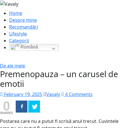
Home
Despre mine
Recomandări
Lifestyle
Categorii
Română
De ale mele
Premenopauza – un carusel de
emotii
February 19, 2025
Vavaly
4 Comments
0
SHARES
Postarea care nu a putut fi scrisă anul trecut. Cuvintele
care nu au putut fi așternute anul trecut.