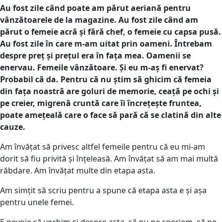
Au fost zile când poate am părut aeriană pentru
vânzătoarele de la magazine. Au fost zile când am
părut o femeie acră și fără chef, o femeie cu capsa pusă.
Au fost zile în care m-am uitat prin oameni. Întrebam
despre preț și prețul era în fața mea. Oamenii se
enervau. Femeile vânzătoare. Și eu m-aș fi enervat?
Probabil că da. Pentru că nu știm să ghicim că femeia
din fața noastră are goluri de memorie, ceață pe ochi și
pe creier, migrenă cruntă care îi încrețește fruntea,
poate amețeală care o face să pară că se clatină din alte
cauze.
Am învățat să privesc altfel femeile pentru că eu mi-am
dorit să fiu privită și înțeleasă. Am învățat să am mai multă
răbdare. Am învățat multe din etapa asta.
Am simțit să scriu pentru a spune că etapa asta e și așa
pentru unele femei.
E nevoie să vorbim și despre asta, să nu ne speriem, să ne