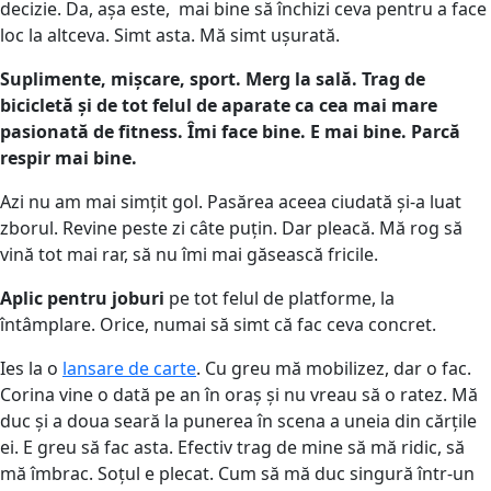
decizie. Da, așa este, mai bine să închizi ceva pentru a face
loc la altceva. Simt asta. Mă simt ușurată.
Suplimente, mișcare, sport. Merg la sală. Trag de
bicicletă și de tot felul de aparate ca cea mai mare
pasionată de fitness. Îmi face bine. E mai bine. Parcă
respir mai bine.
Azi nu am mai simțit gol. Pasărea aceea ciudată și-a luat
zborul. Revine peste zi câte puțin. Dar pleacă. Mă rog să
vină tot mai rar, să nu îmi mai găsească fricile.
Aplic pentru joburi
pe tot felul de platforme, la
întâmplare. Orice, numai să simt că fac ceva concret.
Ies la o
lansare de carte
. Cu greu mă mobilizez, dar o fac.
Corina vine o dată pe an în oraș și nu vreau să o ratez. Mă
duc și a doua seară la punerea în scena a uneia din cărțile
ei. E greu să fac asta. Efectiv trag de mine să mă ridic, să
mă îmbrac. Soțul e plecat. Cum să mă duc singură într-un