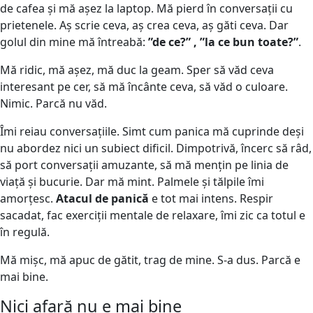
de cafea și mă așez la laptop. Mă pierd în conversații cu
prietenele. Aș scrie ceva, aș crea ceva, aș găti ceva. Dar
golul din mine mă întreabă:
”de ce?” , ”la ce bun toate?”
.
Mă ridic, mă așez, mă duc la geam. Sper să văd ceva
interesant pe cer, să mă încânte ceva, să văd o culoare.
Nimic. Parcă nu văd.
Îmi reiau conversațiile. Simt cum panica mă cuprinde deși
nu abordez nici un subiect dificil. Dimpotrivă, încerc să râd,
să port conversații amuzante, să mă mențin pe linia de
viață și bucurie. Dar mă mint. Palmele și tălpile îmi
amorțesc.
Atacul de panică
e tot mai intens. Respir
sacadat, fac exerciții mentale de relaxare, îmi zic ca totul e
în regulă.
Mă mișc, mă apuc de gătit, trag de mine. S-a dus. Parcă e
mai bine.
Nici afară nu e mai bine