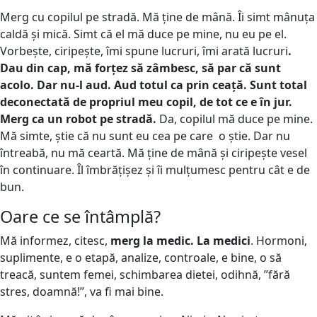
Merg cu copilul pe stradă. Mă ține de mână. Îi simt mânuța
caldă și mică. Simt că el mă duce pe mine, nu eu pe el.
Vorbește, ciripește, îmi spune lucruri, îmi arată lucruri
.
Dau din cap, mă forțez să zâmbesc, să par că sunt
acolo. Dar nu-l aud. Aud totul ca prin ceață. Sunt total
deconectată de propriul meu copil, de tot ce e în jur.
Merg ca un robot pe stradă.
Da, copilul mă duce pe mine.
Mă simte, știe că nu sunt eu cea pe care o știe. Dar nu
întreabă, nu mă ceartă. Mă ține de mână și ciripește vesel
în continuare. Îl îmbrățișez și îi mulțumesc pentru cât e de
bun.
Oare ce se întâmplă?
Mă informez, citesc,
merg la medic. La medici
. Hormoni,
suplimente, e o etapă, analize, controale, e bine, o să
treacă, suntem femei, schimbarea dietei, odihnă, ”fără
stres, doamnă!”, va fi mai bine.