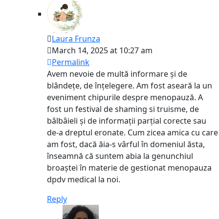
Laura Frunza
March 14, 2025 at 10:27 am
Permalink
Avem nevoie de multă informare și de
blândețe, de înțelegere. Am fost aseară la un
eveniment chipurile despre menopauză. A
fost un festival de shaming si truisme, de
bâlbâieli și de informații parțial corecte sau
de-a dreptul eronate. Cum zicea amica cu care
am fost, dacă ăia-s vârful în domeniul ăsta,
înseamnă că suntem abia la genunchiul
broaștei în materie de gestionat menopauza
dpdv medical la noi.
Reply