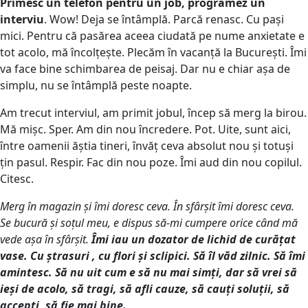
Primesc un telefon pentru un job, programez un
interviu
. Wow! Deja se întâmplă. Parcă renasc. Cu pași
mici. Pentru că pasărea aceea ciudată pe nume anxietate e
tot acolo, mă încolțește. Plecăm în vacanță la București. Îmi
va face bine schimbarea de peisaj. Dar nu e chiar așa de
simplu, nu se întâmplă peste noapte.
Am trecut interviul, am primit jobul, încep să merg la birou.
Mă mișc. Sper. Am din nou încredere. Pot. Uite, sunt aici,
între oamenii ăștia tineri, învăț ceva absolut nou și totuși
țin pasul. Respir. Fac din nou poze. Îmi aud din nou copilul.
Citesc.
Merg în magazin și îmi doresc ceva. În sfârșit îmi doresc ceva.
Se bucură și soțul meu, e dispus să-mi cumpere orice când mă
vede așa în sfârșit.
Îmi iau un dozator de lichid de curățat
vase. Cu ștrasuri , cu flori și sclipici. Să îl văd zilnic. Să îmi
amintesc. Să nu uit cum e să nu mai simți, dar să vrei să
ieși de acolo, să tragi, să afli cauze, să cauți soluții, să
accepți, să fie mai bine.