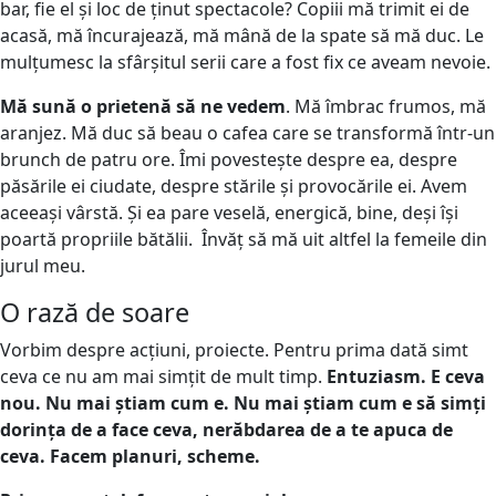
bar, fie el și loc de ținut spectacole? Copiii mă trimit ei de
acasă, mă încurajează, mă mână de la spate să mă duc. Le
mulțumesc la sfârșitul serii care a fost fix ce aveam nevoie.
Mă sună o prietenă să ne vedem
. Mă îmbrac frumos, mă
aranjez. Mă duc să beau o cafea care se transformă într-un
brunch de patru ore. Îmi povestește despre ea, despre
păsările ei ciudate, despre stările și provocările ei. Avem
aceeași vârstă. Și ea pare veselă, energică, bine, deși își
poartă propriile bătălii. Învăț să mă uit altfel la femeile din
jurul meu.
O rază de soare
Vorbim despre acțiuni, proiecte. Pentru prima dată simt
ceva ce nu am mai simțit de mult timp.
Entuziasm. E ceva
nou. Nu mai știam cum e. Nu mai știam cum e să simți
dorința de a face ceva, nerăbdarea de a te apuca de
ceva. Facem planuri, scheme.