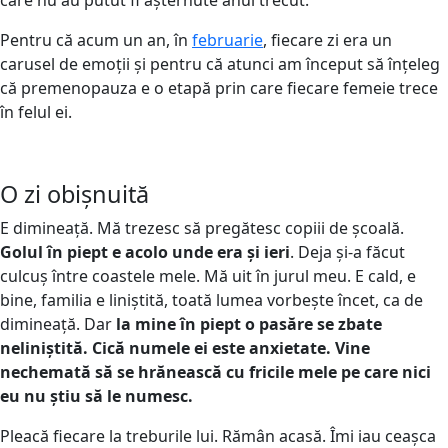
Pentru că acum un an, în
februarie
, fiecare zi era un
carusel de emoții și pentru că atunci am început să înțeleg
că premenopauza e o etapă prin care fiecare femeie trece
în felul ei.
O zi obișnuită
E dimineață. Mă trezesc să pregătesc copiii de școală.
Golul în piept e acolo unde era și ieri
. Deja și-a făcut
culcuș între coastele mele. Mă uit în jurul meu. E cald, e
bine, familia e liniștită, toată lumea vorbește încet, ca de
dimineață. Dar
la mine în piept o pasăre se zbate
neliniștită. Cică numele ei este anxietate. Vine
nechemată să se hrănească cu fricile mele pe care nici
eu nu știu să le numesc.
Pleacă fiecare la treburile lui. Rămân acasă. Îmi iau ceașca