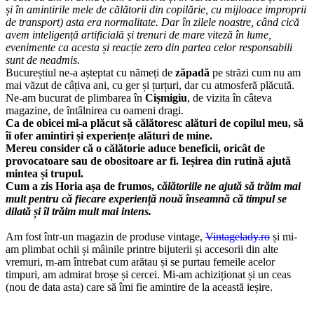
și în amintirile mele de călătorii din copilărie, cu mijloace improprii
de transport) asta era normalitate. Dar în zilele noastre, când cică
avem inteligență artificială și trenuri de mare viteză în lume,
evenimente ca acesta și reacție zero din partea celor responsabili
sunt de neadmis.
Bucureștiul ne-a așteptat cu nămeți de
zăpadă
pe străzi cum nu am
mai văzut de câțiva ani, cu ger și țurțuri, dar cu atmosferă plăcută.
Ne-am bucurat de plimbarea în
Cișmigiu
, de vizita în câteva
magazine, de întâlnirea cu oameni dragi.
Ca de obicei mi-a plăcut să călătoresc alături de copilul meu, să
îi ofer amintiri și experiențe alături de mine.
Mereu consider că o călătorie aduce beneficii, oricât de
provocatoare sau de obositoare ar fi. Ieșirea din rutină ajută
mintea și trupul.
Cum a zis Horia așa de frumos, c
ălătoriile ne ajută să trăim mai
mult pentru că fiecare experiență nouă înseamnă că timpul se
dilată și îl trăim mult mai intens.
Am fost într-un magazin de produse vintage,
Vintagelady.ro
și mi-
am plimbat ochii și mâinile printre bijuterii și accesorii din alte
vremuri, m-am întrebat cum arătau și se purtau femeile acelor
timpuri, am admirat broșe și cercei. Mi-am achiziționat și un ceas
(nou de data asta) care să îmi fie amintire de la această ieșire.