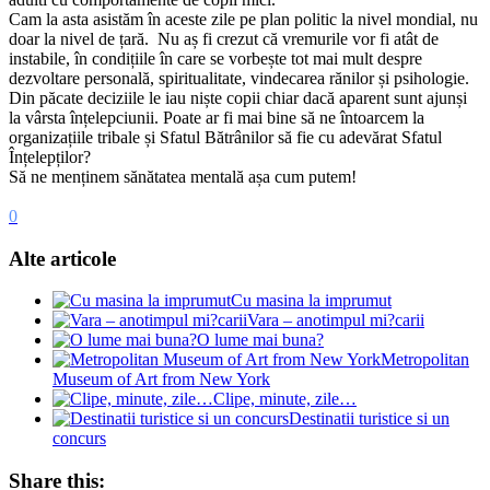
Cam la asta asistăm în aceste zile pe plan politic la nivel mondial, nu
doar la nivel de țară. Nu aș fi crezut că vremurile vor fi atât de
instabile, în condițiile în care se vorbește tot mai mult despre
dezvoltare personală, spiritualitate, vindecarea rănilor și psihologie.
Din păcate deciziile le iau niște copii chiar dacă aparent sunt ajunși
la vârsta înțelepciunii. Poate ar fi mai bine să ne întoarcem la
organizațiile tribale și Sfatul Bătrânilor să fie cu adevărat Sfatul
Înțelepților?
Să ne menținem sănătatea mentală așa cum putem!
0
Alte articole
Cu masina la imprumut
Vara – anotimpul mi?carii
O lume mai buna?
Metropolitan
Museum of Art from New York
Clipe, minute, zile…
Destinatii turistice si un
concurs
Share this: