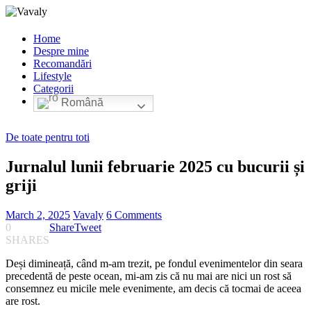
Home
Despre mine
Recomandări
Lifestyle
Categorii
Română
De toate pentru toti
Jurnalul lunii februarie 2025 cu bucurii și
griji
March 2, 2025
Vavaly
6 Comments
0
Share
Tweet
SHARES
Deși dimineață, când m-am trezit, pe fondul evenimentelor din seara
precedentă de peste ocean, mi-am zis că nu mai are nici un rost să
consemnez eu micile mele evenimente, am decis că tocmai de aceea
are rost.