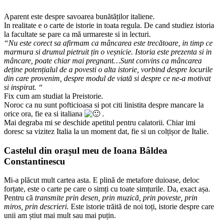
Aparent este despre savoarea bunătăților italiene.
In realitate e o carte de istorie in toata regula. De cand studiez istoria
la facultate se pare ca mă urmareste si in lecturi.
“Nu este corect sa afirmam ca mâncarea este trecătoare, in timp ce
marmura si drumul pietruit țin o veșnicie. Istoria este prezenta si in
mâncare, poate chiar mai pregnant…Sunt convins ca mâncarea
deține potențialul de a povesti o alta istorie, vorbind despre locurile
din care provenim, despre modul de viată si despre ce ne-a motivat
si inspirat. “
Fix cum am studiat la Preistorie.
Noroc ca nu sunt pofticioasa si pot citi linistita despre mancare la
orice ora, fie ea si italiana
.
Mai degraba mi se deschide apetitul pentru calatorii. Chiar imi
doresc sa vizitez Italia la un moment dat, fie si un colțișor de Italie.
Castelul din orașul meu de Ioana Bâldea
Constantinescu
Mi-a plăcut mult cartea asta. E plină de metafore duioase, deloc
forțate, este o carte pe care o simți cu toate simțurile. Da, exact așa.
Pentru că
transmite prin desen, prin muzică, prin poveste, prin
miros, prin descrieri.
Este istorie trăită de noi toți, istorie despre care
unii am știut mai mult sau mai puțin.