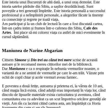
Este istoria unui București de altă dată, a unui oraș demolat. Este
istoria satelor părăsite din Sibiu, a sașilor dezrădăcinați. Sunt
poveștile a trei generații împletite. Este istoria personală a succesului
profesional și a neîmplinirii personale, a alegerilor făcute la tinerețe
cu consecințe și regrete pe toată viața.
Am participat și la un club de lectură în care a fost discutată cartea,
într-un cadru intim și frumos într-o cafenea din Sibiu,
Cafe des
Artes
. Îmi place să-mi colorez viața cu astfel de mici evenimente în
cursul săptămânii.
Maniunea de Narine Abgarian
Citisem
Simone
și
Din trei au căzut trei mere
scrise de această
autoare și le recomand mereu cititorilor mei de la bibliotecă.
Dar
Maniunea
e ca o respirație în nebunia vremurilor noastre, o
variantă de a ne aminti de vremurile pe care le-am trăit. Văzute prin
ochii de copil chiar și acele vremuri aveau farmec.
E povestea a două fetițe, autoarea și prietena ei, la vârsta de 10 ani,
când magia încă exista, când adulții erau importanți în viața lor, când
dincolo de lipsurile materiale exista curiozitatea și aventura, când
comunitatea era cu adevărat ca un scut împotriva oricăror greutăți ale
vieții. Am râs cu lacrimi citind cartea asta, am împărtășit cu Horia
fragmente din carte și am râs împreună.