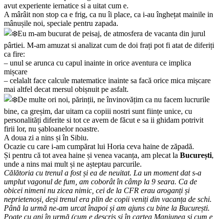
avut experiente iernatice si a uitat cum e.
A mârâit non stop ca e frig, ca nu îi place, ca i-au înghețat mainile in
mânușile noi, speciale pentru zapada.
Eu m-am bucurat de peisaj, de atmosfera de vacanta din jurul
pârtiei. M-am amuzat si analizat cum de doi frați pot fi atat de diferiți
ca fire:
– unul se arunca cu capul inainte in orice aventura ce implica
mișcare
– celalalt face calcule matematice inainte sa facă orice mica mișcare
mai altfel decat mersul obișnuit pe asfalt.
De multe ori noi, părinții, ne învinovățim ca nu facem lucrurile
bine, ca greșim, dar uitam ca copiii nostri sunt ființe unice, cu
personalități diferite si tot ce avem de făcut e sa ii ghidam potrivit
firii lor, nu șabloanelor noastre.
A doua zi a nins și în Sibiu.
Ocazie cu care i-am cumpărat lui Horia ceva haine de zăpadă.
Și pentru că tot avea haine și venea vacanța, am plecat la
București
,
unde a nins mai mult și ne așteptau parcurile.
Călătoria cu trenul a fost și ea de neuitat. La un moment dat s-a
umplut vagonul de fum, am coborât în câmp la 9 seara. Ca de
obicei nimeni nu zicea nimic, cei de la CFR erau aroganți și
neprietenoși, deși trenul era plin de copii veniți din vacanța de schi.
Până la urmă ne-am urcat înapoi și am ajuns cu bine la București.
Poate cu ani în urmă (cum e descris și în cartea Maniunea și cum e