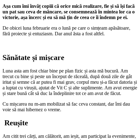
Așa cum îmi învăț copiii că orice mică realizare, fie și să își facă
un pat sau ceva de mâncare, se consemnează în mintea lor ca o
victorie, așa încerc și eu să mă țin de ceea ce îi îndemn pe ei.
De obicei luna februarie era o lună pe care o simțeam apăsătoare,
fără proiecte și entuziasm. Dar anul ăsta a fost altfel.
Sănătate și mișcare
Luna asta am fost chiar bine pe plan fizic și asta mă bucură. Am
trecut cu bine și peste un început de răceală, după două zile de gât
iritat și semne că ar putea fi mai grav, corpul meu și-a făcut datoria și
a luptat cu virușii, ajutat de Vit C și alte suplimente. Am avut energie
și stare bună cât să duc la îndeplinire tot ce am avut de făcut.
Cu mișcarea nu m-am mobilizat să fac ceva constant, dar îmi dau
voie să mai hibernez o vreme.
Reușite
Am citit trei cărți, am călătorit, am ieșit, am participat la evenimente,