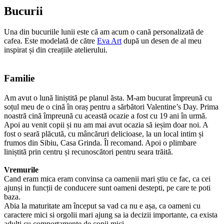
Bucurii
Una din bucuriile lunii este că am acum o cană personalizată de
cafea. Este modelată de către
Eva Art
după un desen de al meu
inspirat și din creațiile atelierului.
Familie
Am avut o lună liniștită pe planul ăsta. M-am bucurat împreună cu
soțul meu de o cină în oraș pentru a sărbători Valentine’s Day. Prima
noastră cină împreună cu această ocazie a fost cu 19 ani în urmă.
Apoi au venit copii și nu am mai avut ocazia să ieșim doar noi. A
fost o seară plăcută, cu mâncăruri delicioase, la un local intim și
frumos din Sibiu, Casa Grinda. Îl recomand. Apoi o plimbare
liniștită prin centru și recunoscători pentru seara trăită.
Vremurile
Cand eram mica eram convinsa ca oamenii mari știu ce fac, ca cei
ajunși in funcții de conducere sunt oameni destepti, pe care te poti
baza.
Abia la maturitate am început sa vad ca nu e așa, ca oameni cu
caractere mici si orgolii mari ajung sa ia decizii importante, ca exista
adulti cu comportamente de copii mici.