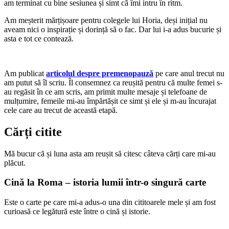
am terminat cu bine sesiunea și simt că îmi intru în ritm.
Am meșterit mărțișoare pentru colegele lui Horia, deși inițial nu
aveam nici o inspirație și dorință să o fac. Dar lui i-a adus bucurie și
asta e tot ce contează.
Am publicat
articolul despre premenopauză
pe care anul trecut nu
am putut să îl scriu. Îl consemnez ca reușită pentru că multe femei s-
au regăsit în ce am scris, am primit multe mesaje și telefoane de
mulțumire, femeile mi-au împărtășit ce simt și ele și m-au încurajat
cele care au trecut de această etapă.
Cărți citite
Mă bucur că și luna asta am reușit să citesc câteva cărți care mi-au
plăcut.
Cină la Roma – istoria lumii într-o singură carte
Este o carte pe care mi-a adus-o una din cititoarele mele și am fost
curioasă ce legătură este între o cină și istorie.