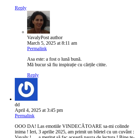
Reply
Vavaly
Post author
March 5, 2025 at 8:11 am
Permalink
Asa este: a fost o lună bună.
Mă bucur să fiu inspirație cu cărțile citite.
Reply
dd
April 4, 2025 at 3:45 pm
Permalink
OOO DA! Las emotiile VINDECĂTOARE sa-mi colinde
inima ! Ieri, 3 aprilie 2025, am primit un biletel cu un cuvânt :
Vavaly ! … a meritat să fac această pauza de lectura ! Bine te-