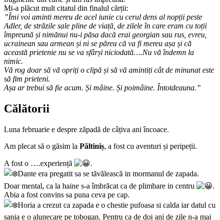
Mi-a plăcut mult citatul din finalul cărții:
”Îmi voi aminti mereu de acel iunie cu cerul dens al nopții peste
Adler, de străzile sale pline de viață, de zilele în care eram cu toții
împreună și nimănui nu-i păsa dacă erai georgian sau rus, evreu,
ucrainean sau armean și ni se părea că va fi mereu așa și că
această prietenie nu se va sfârși niciodată….Nu vă îndemn la
nimic.
Vă rog doar să vă opriți o clipă și să vă amintiți cât de minunat este
să fim prieteni.
Așa ar trebui să fie acum. Și mâine. Și poimâine. Întotdeauna.”
Călătorii
Luna februarie e despre zăpadă de câțiva ani încoace.
Am plecat să o găsim la
Păltiniș
, a fost cu aventuri și peripeții.
A fost o ….experiență
.
Dante era pregatit sa se tăvălească in mormanul de zapada.
Doar mental, ca la haine s-a îmbrăcat ca de plimbare in centru
.
Abia a fost convins sa puna ceva pe cap.
Horia a crezut ca zapada e o chestie pufoasa si calda iar datul cu
sania e o alunecare pe tobogan. Pentru ca de doi ani de zile n-a mai