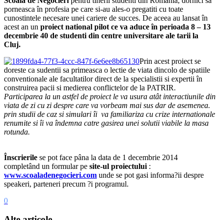
Scoala de Negocieri
pentru tinerii studenti din România, dornici sa
porneasca în profesia pe care si-au ales-o pregatiti cu toate
cunostintele necesare unei cariere de succes. De aceea au lansat în
acest an un
proiect national pilot ce va aduce în perioada 8 – 13
decembrie 40 de studenti din centre universitare ale tarii la
Cluj.
Prin acest proiect se
doreste ca sudentii sa primeasca o lectie de viata dincolo de spatiile
conventionale ale facultatilor direct de la specialistii si expertii în
construirea pacii si medierea conflictelor de la PATRIR.
Participarea la un astfel de proiect le va usura atât interactiunile din
viata de zi cu zi despre care va vorbeam mai sus dar de asemenea.
prin studii de caz si simulari îi va familiariza cu crize internationale
renumite si îi va îndemna catre gasirea unei solutii viabile la masa
rotunda.
Înscrierile
se pot face pâna la data de 1 decembrie 2014
completând un formular pe
site-ul proiectului
:
www.scoaladenegocieri.com
unde se pot gasi informa?ii despre
speakeri, parteneri precum ?i programul.
0
Alte articole