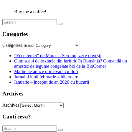
Buy me a coffee!
Categories
Categories
”Zece femei” de Marcela Serrano, zece povești
Cum scapi de toxinele din farfurie în România? Comandă un
amestec de legume congelate bio de la BioCorner
Martie ne aduce primăvara cu flori
Jurnalul lunii februarie – hibernare
Ianuarie – început de an 2026 cu bucurii
Archives
Archives
Cauti ceva?