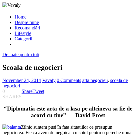
Home
Despre mine
Recomandări
Lifestyle
Categorii
De toate pentru toti
Scoala de negocieri
November 24, 2014
Vavaly
0 Comments
arta negocieii
,
scoala de
negocieri
0
Share
Tweet
SHARES
“Diplomatia este arta de a lasa pe altcineva sa fie de
acord cu tine” – David Frost
Zilnic suntem pusi în fata situatiilor ce presupun
negocierea. Fie ca avem de negoicat cu sotul pentru o pereche noua