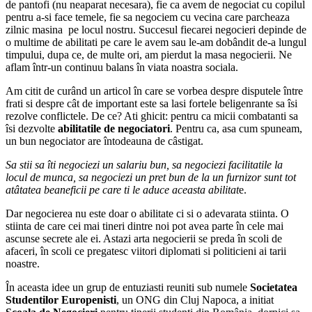
de pantofi (nu neaparat necesara), fie ca avem de negociat cu copilul
pentru a-si face temele, fie sa negociem cu vecina care parcheaza
zilnic masina pe locul nostru. Succesul fiecarei negocieri depinde de
o multime de abilitati pe care le avem sau le-am dobândit de-a lungul
timpului, dupa ce, de multe ori, am pierdut la masa negocierii. Ne
aflam într-un continuu balans în viata noastra sociala.
Am citit de curând un articol în care se vorbea despre disputele între
frati si despre cât de important este sa lasi fortele beligenrante sa îsi
rezolve conflictele. De ce? Ati ghicit: pentru ca micii combatanti sa
îsi dezvolte
abilitatile de negociatori
. Pentru ca, asa cum spuneam,
un bun negociator are întodeauna de câstigat.
Sa stii sa îti negociezi un salariu bun, sa negociezi facilitatile la
locul de munca, sa negociezi un pret bun de la un furnizor sunt tot
atâtatea beaneficii pe care ti le aduce aceasta abilitat
e.
Dar negocierea nu este doar o abilitate ci si o adevarata stiinta. O
stiinta de care cei mai tineri dintre noi pot avea parte în cele mai
ascunse secrete ale ei. Astazi arta negocierii se preda în scoli de
afaceri, în scoli ce pregatesc viitori diplomati si politicieni ai tarii
noastre.
În aceasta idee un grup de entuziasti reuniti sub numele
Societatea
Studentilor Europenisti
, un ONG din Cluj Napoca, a initiat