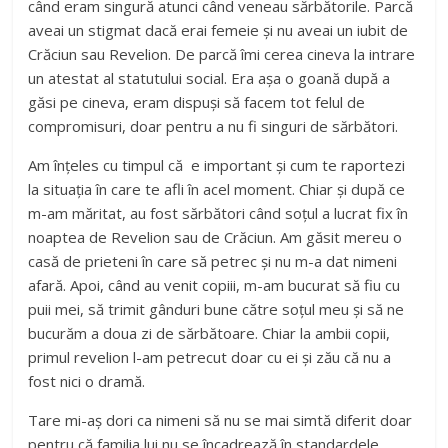
când eram singură atunci când veneau sărbătorile. Parcă
aveai un stigmat dacă erai femeie și nu aveai un iubit de
Crăciun sau Revelion. De parcă îmi cerea cineva la intrare
un atestat al statutului social. Era așa o goană după a
găsi pe cineva, eram dispuși să facem tot felul de
compromisuri, doar pentru a nu fi singuri de sărbători.
Am înțeles cu timpul că e important și cum te raportezi
la situația în care te afli în acel moment. Chiar și după ce
m-am măritat, au fost sărbători când soțul a lucrat fix în
noaptea de Revelion sau de Crăciun. Am găsit mereu o
casă de prieteni în care să petrec și nu m-a dat nimeni
afară. Apoi, când au venit copiii, m-am bucurat să fiu cu
puii mei, să trimit gânduri bune către soțul meu și să ne
bucurăm a doua zi de sărbătoare. Chiar la ambii copii,
primul revelion l-am petrecut doar cu ei și zău că nu a
fost nici o dramă.
Tare mi-aș dori ca nimeni să nu se mai simtă diferit doar
pentru că familia lui nu se încadrează în standardele