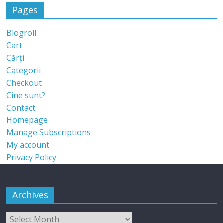
Pages
Blogroll
Cart
Cărți
Categorii
Checkout
Cine sunt?
Contact
Homepage
Manage Subscriptions
My account
Privacy Policy
Archives