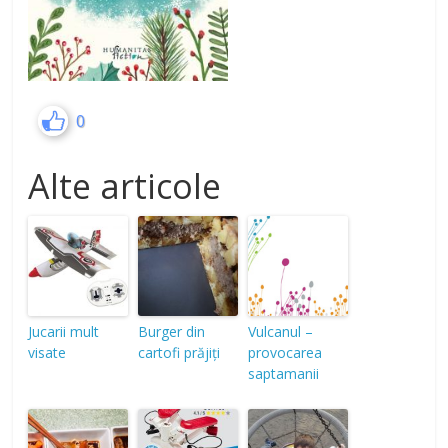
0
Alte articole
Jucarii mult
Burger din
Vulcanul –
visate
cartofi prăjiți
provocarea
saptamanii