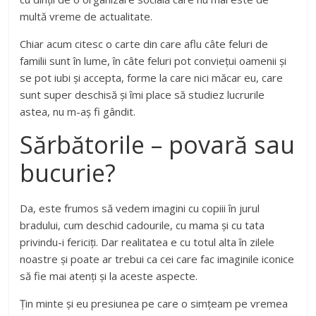
multă vreme de actualitate.
Chiar acum citesc o carte din care aflu câte feluri de
familii sunt în lume, în câte feluri pot conviețui oamenii și
se pot iubi și accepta, forme la care nici măcar eu, care
sunt super deschisă și îmi place să studiez lucrurile
astea, nu m-aș fi gândit.
Sărbătorile – povară sau
bucurie?
Da, este frumos să vedem imagini cu copiii în jurul
bradului, cum deschid cadourile, cu mama și cu tata
privindu-i fericiți. Dar realitatea e cu totul alta în zilele
noastre și poate ar trebui ca cei care fac imaginile iconice
să fie mai atenți și la aceste aspecte.
Țin minte și eu presiunea pe care o simțeam pe vremea