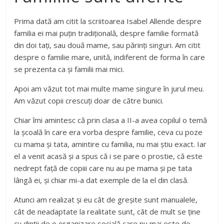
Prima dată am citit la scriitoarea Isabel Allende despre
familia ei mai puțin tradițională, despre familie formată
din doi tați, sau două mame, sau părinți singuri. Am citit
despre o familie mare, unită, indiferent de forma în care
se prezenta ca și familii mai mici.
Apoi am văzut tot mai multe mame singure în jurul meu.
Am văzut copii crescuți doar de către bunici.
Chiar îmi amintesc că prin clasa a II-a avea copilul o temă
la școală în care era vorba despre familie, ceva cu poze
cu mama și tata, amintire cu familia, nu mai știu exact. Iar
el a venit acasă și a spus că i se pare o prostie, că este
nedrept față de copiii care nu au pe mama și pe tata
lângă ei, și chiar mi-a dat exemple de la el din clasă.
Atunci am realizat și eu cât de greșite sunt manualele,
cât de neadaptate la realitate sunt, cât de mult se ține
cu dinții de o organizare socială care nu mai este de