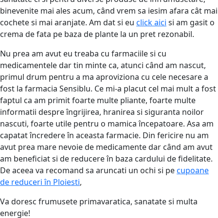
binevenite mai ales acum, când vrem sa iesim afara cât mai
cochete si mai aranjate. Am dat si eu
click aici
si am gasit o
crema de fata pe baza de plante la un pret rezonabil.
Nu prea am avut eu treaba cu farmaciile si cu
medicamentele dar tin minte ca, atunci când am nascut,
primul drum pentru a ma aproviziona cu cele necesare a
fost la farmacia Sensiblu. Ce mi-a placut cel mai mult a fost
faptul ca am primit foarte multe pliante, foarte multe
informatii despre îngrijirea, hranirea si siguranta noilor
nascuti, foarte utile pentru o mamica începatoare. Asa am
capatat încredere în aceasta farmacie. Din fericire nu am
avut prea mare nevoie de medicamente dar când am avut
am beneficiat si de reducere în baza cardului de fidelitate.
De aceea va recomand sa aruncati un ochi si pe
cupoane
de reduceri în Ploiesti
,
Va doresc frumusete primavaratica, sanatate si multa
energie!