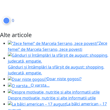
0
Alte articole
”Zece
femei” de Marcela Serrano, zece povești
Gânduri şi întâmplări la sfârşit de august: shopping,
judecată, empatie.
Doar niste gogosi?
O varsta…
Despre motivatie, nutritie si alte informatii utile
La bâlci american – 17