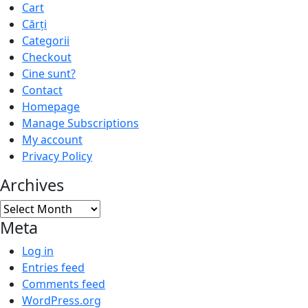
Cart
Cărți
Categorii
Checkout
Cine sunt?
Contact
Homepage
Manage Subscriptions
My account
Privacy Policy
Archives
Archives
Meta
Log in
Entries feed
Comments feed
WordPress.org