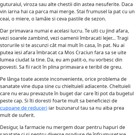
guturaiul, viroza sau alte chestii din astea nesuferite. Daca
vin iarna hai ca parca mai merge. Stai frumusel la pat cu un
ceai, o miere, o lamâie si ceva pastile de sezon.
Dar primavara numai e acelasi lucru. Te uiti cu jind afara,
vezi soarele zambind, vezi oamenii îmbracati lejer… Tragi
storurile si te ascunzi cât mai mult în casa, în pat. Nu ai
putea iesi afara îmbracat ca Mos Craciun fara sa se uite
lumea ciudat la tine. Da, eu am patit-o, nu vorbesc din
povesti. Sa fii racit în plina primavara e teribil de greu.
Pe lânga toate aceste inconveniente, orice problema de
sanatate vine dupa sine cu chieltuieli adiacente. Cheltuieli
care nu erau prevazute în buget dar care îti pot da bugetul
peste cap. Si îti doresti foarte mult sa beneficiezi de
cupoane de reduceri
iar buzunarul tau sa nu aiba prea
mult de suferit.
Desigur, la farmacie nu mergem doar pentru hapuri de
sanatate ci si pentru diverse produse de înfrumusetare,