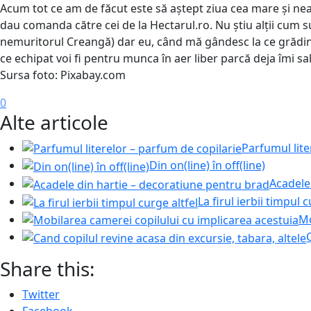
Acum tot ce am de făcut este să aștept ziua cea mare și neag
dau comanda către cei de la Hectarul.ro. Nu știu alții cum 
nemuritorul Creangă) dar eu, când mă gândesc la ce grădin
ce echipat voi fi pentru munca în aer liber parcă deja îmi sa
Sursa foto: Pixabay.com
0
Alte articole
Parfumul lite
Din on(line) în off(line)
Acadele
La firul ierbii timpul c
Mo
Share this:
Twitter