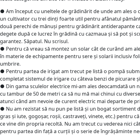
● Am început cu uneltele de grădinărit de unde am ales o 
un cultivator cu trei dinți foarte util pentru afânatul pămâ
două perechi de mănuși pentru grădinărit antiderapante ca
degete după ce lucrez în grădină cu cazmaua și să pot și sc
garantez. Săpatul. Nu scrisul.
● Pentru că vreau să montez un solar cât de curând am al
în materie de echipamente pentru sere și solarii inclusiv foli
umbrire.
● Pentru partea de irigat am trecut pe listă o pompă subme
completat sistemul de irigare cu câteva benzi de picurare și
● Din gama sculelor electrice mi-am ales deocamdată un n
cu tambur de 50 de metri ca să nu mă mai chinui cu diverse
atunci când am nevoie de curent electric mai departe de pr
● Nu am rezistat să nu pun pe listă și un bogat sortiment 
gras și iute, gogoșar, roșii, castraveți, vinete, etc.) pentru 
ce vine din propria recoltă. Nu am trecut cu vederea nici cât
pentru partea din față a curții și o serie de îngrășăminte n