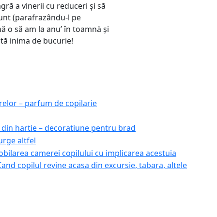
ră a vinerii cu reduceri și să
sunt (parafrazându-l pe
ă o să am la anu’ în toamnă și
ltă inima de bucurie!
relor – parfum de copilarie
 din hartie – decoratiune pentru brad
urge altfel
bilarea camerei copilului cu implicarea acestuia
Cand copilul revine acasa din excursie, tabara, altele