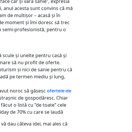
ace car și vara sanie”, expresia
i, anul acesta sunt convins că mă
am de multișor – acasă și în
 de moment și îmi doresc să trec
em semi-profesionistă, pentru o
 scule și unelte pentru casă și
 mare să nu profit de oferte.
turism și nici de sanie pentru că
ăpadă pe termen mediu și lung,
 avut noroc să găsesc
ofertele de
strașnic de gospodăresc. Chiar
făcut o listă cu ”de toate” cele
iday de 70% cu care se laudă
 vă dau câteva idei, mai ales că