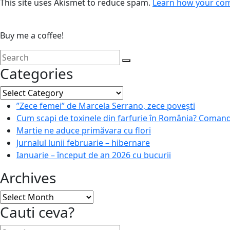
This site uses Akismet to reduce spam.
Learn how your com
Buy me a coffee!
Categories
Categories
”Zece femei” de Marcela Serrano, zece povești
Cum scapi de toxinele din farfurie în România? Coman
Martie ne aduce primăvara cu flori
Jurnalul lunii februarie – hibernare
Ianuarie – început de an 2026 cu bucurii
Archives
Archives
Cauti ceva?