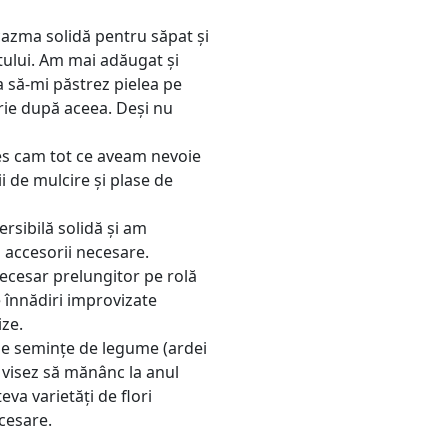
cazma solidă pentru săpat și
ntului. Am mai adăugat și
 să-mi păstrez pielea pe
rie după aceea. Deși nu
es cam tot ce aveam nevoie
i de mulcire și plase de
rsibilă solidă și am
 accesorii necesare.
ecesar prelungitor pe rolă
 înnădiri improvizate
ize.
de semințe de legume (ardei
că visez să mănânc la anul
eva varietăți de flori
ecesare.