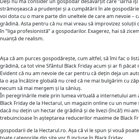
Deși nu mă consider un gospodar desăvârșit care ”iarna își f
strămoșească a prudenței și a cumpătării în ale gospodărie
voi dota cu o mare parte din uneltele de care am nevoie – c
grădină. Asta pentru că nu mai vreau să improvizez soluții
în ”liga profesionistă” a gospodarilor. Exagerez, hai să zic
nuanță de realism.
Așa că am purces gospodărește, cum altfel, să îmi fac o listă
grădină, ca tot vine Sfântul Black Friday acum și ar fi păcat
Evident că nu am nevoie de car pentru că dețin deja un auto
la o așa încălzire globală nu cred că ne mai bulgărim cu z
necum să mai mergem și la săniuș.
În peregrinările mele prin lumea virtuală a internetului am
Black Friday de la Hectarul, un magazin online cu un nume 
dacă nu dețin un hectar de grădină și de livezi (încă!) mi-am 
trebuincioase în așteptarea reducerilor maxime de Black Fr
gospodarii de la Hectarul.ro. Așa că vi le spun și vouă poate
toate categoriile din site vor fi incluse în Black Friday.