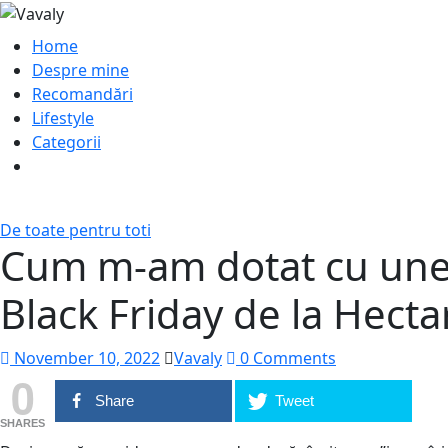
Home
Despre mine
Recomandări
Lifestyle
Categorii
De toate pentru toti
Cum m-am dotat cu unel
Black Friday de la Hecta
November 10, 2022
Vavaly
0 Comments
0
Share
Tweet
SHARES