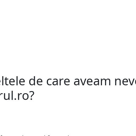
tele de care aveam nevo
rul.ro?