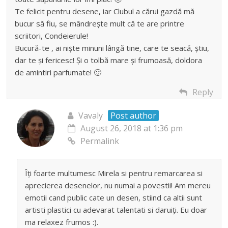
Te felicit pentru desene, iar Clubul a cărui gazdă mă
bucur să fiu, se mândrește mult că te are printre
scriitori, Condeierule!
Bucură-te , ai niște minuni lângă tine, care te seacă, știu,
dar te și fericesc! Și o tolbă mare și frumoasă, doldora
de amintiri parfumate! 🙂
Reply
Vavaly
Post author
August 26, 2018 at 1:36 pm
Permalink
Îți foarte multumesc Mirela si pentru remarcarea si
aprecierea desenelor, nu numai a povestii! Am mereu
emotii cand public cate un desen, stiind ca altii sunt
artisti plastici cu adevarat talentati si daruiți. Eu doar
ma relaxez frumos :).