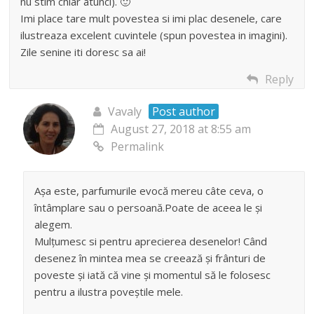
nu stim chiar atunci). 🙂
Imi place tare mult povestea si imi plac desenele, care
ilustreaza excelent cuvintele (spun povestea in imagini).
Zile senine iti doresc sa ai!
Reply
Vavaly
Post author
August 27, 2018 at 8:55 am
Permalink
Așa este, parfumurile evocă mereu câte ceva, o
întâmplare sau o persoană.Poate de aceea le și
alegem.
Mulțumesc si pentru aprecierea desenelor! Când
desenez în mintea mea se creează și frânturi de
poveste și iată că vine și momentul să le folosesc
pentru a ilustra poveștile mele.