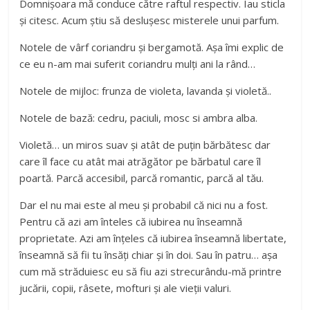
Domnișoara mă conduce către raftul respectiv. Iau sticla
și citesc. Acum știu să deslușesc misterele unui parfum.
Notele de vârf coriandru și bergamotă. Așa îmi explic de
ce eu n-am mai suferit coriandru mulți ani la rând…
Notele de mijloc: frunza de violeta, lavanda și violetă..
Notele de bază: cedru, paciuli, mosc si ambra alba.
Violetă… un miros suav și atât de puțin bărbătesc dar
care îl face cu atât mai atrăgător pe bărbatul care îl
poartă. Parcă accesibil, parcă romantic, parcă al tău.
Dar el nu mai este al meu și probabil că nici nu a fost.
Pentru că azi am înteles că iubirea nu înseamnă
proprietate. Azi am înțeles că iubirea înseamnă libertate,
înseamnă să fii tu însăți chiar și în doi. Sau în patru… așa
cum mă străduiesc eu să fiu azi strecurându-mă printre
jucării, copii, râsete, mofturi și ale vieții valuri.