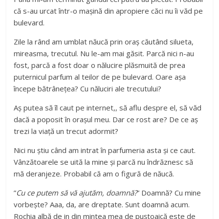
că s-au urcat într-o mașină din apropiere căci nu îi văd pe
bulevard.
Zile la rând am umblat năucă prin oraș căutând silueta,
mireasma, trecutul. Nu le-am mai găsit. Parcă nici n-au
fost, parcă a fost doar o nălucire plăsmuită de prea
puternicul parfum al teilor de pe bulevard. Oare așa
începe bătrânețea? Cu năluciri ale trecutului?
Aș putea să îl caut pe internet,, să aflu despre el, să văd
dacă a poposit în orașul meu. Dar ce rost are? De ce aș
trezi la viață un trecut adormit?
Nici nu știu când am intrat în parfumeria asta și ce caut.
Vânzătoarele se uită la mine și parcă nu îndrăznesc să
mă deranjeze. Probabil că am o figură de năucă.
”
Cu ce putem să vă ajutăm, doamnă?
” Doamnă? Cu mine
vorbește? Aaa, da, are dreptate. Sunt doamnă acum.
Rochia albă de in din mintea mea de puștoaică este de