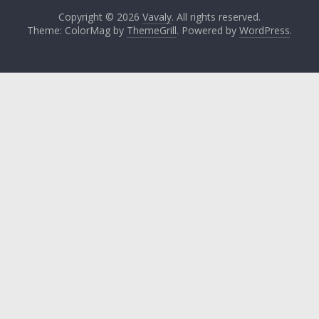
Copyright © 2026
Vavaly
. All rights reserved.
Theme: ColorMag by
ThemeGrill
. Powered by
WordPress
.