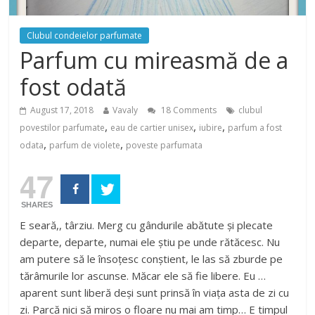
Clubul condeielor parfumate
Parfum cu mireasmă de a
fost odată
August 17, 2018
Vavaly
18 Comments
clubul
,
,
,
povestilor parfumate
eau de cartier unisex
iubire
parfum a fost
,
,
odata
parfum de violete
poveste parfumata
47
SHARES
E seară,, târziu. Merg cu gândurile abătute și plecate
departe, departe, numai ele știu pe unde rătăcesc. Nu
am putere să le însoțesc conștient, le las să zburde pe
tărâmurile lor ascunse. Măcar ele să fie libere. Eu …
aparent sunt liberă deși sunt prinsă în viața asta de zi cu
zi. Parcă nici să miros o floare nu mai am timp… E timpul