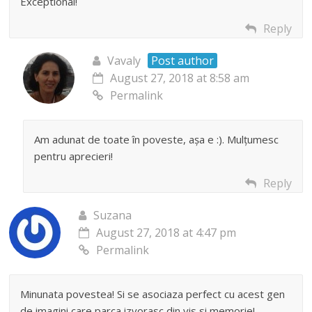
Exceptional!
Reply
Vavaly
Post author
August 27, 2018 at 8:58 am
Permalink
Am adunat de toate în poveste, așa e :). Mulțumesc
pentru aprecieri!
Reply
Suzana
August 27, 2018 at 4:47 pm
Permalink
Minunata povestea! Si se asociaza perfect cu acest gen
de imagini care parca izvorasc din vis si memorie!