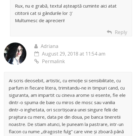
Rux, nu e grabă, textul așteaptă cuminte aici atat
cititorii cat si gândurile lor :)’
Multumesc de aprecieri!
Reply
Adriana
August 29, 2018 at 11:54 am
Permalink
Ai scris deosebit, artistic, cu emoție si sensibilitate, cu
parfum in fiecare litera, trimitandu-ne in timpuri cand, cu
siguranta, am impartit cu cineva arome si esente, fie ele
dintr-o spuma de baie cu miros de mosc sau vanilia
dintr-o inghetata, ori scortișoara unei singure felii de
prajitura cu mere, data pe din doua, pe banca tineretii
noastre. De stiam atunci, le puneam la pastrare, intr-un
flacon cu nume „dragoste fulg” care vine și zboară până