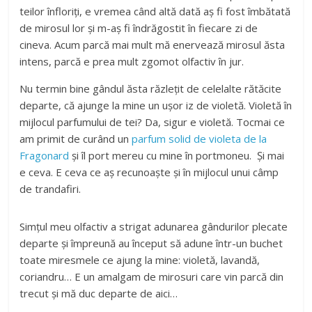
teilor înfloriți, e vremea când altă dată aș fi fost îmbătată
de mirosul lor și m-aș fi îndrăgostit în fiecare zi de
cineva. Acum parcă mai mult mă enervează mirosul ăsta
intens, parcă e prea mult zgomot olfactiv în jur.
Nu termin bine gândul ăsta răzlețit de celelalte rătăcite
departe, că ajunge la mine un ușor iz de violetă. Violetă în
mijlocul parfumului de tei? Da, sigur e violetă. Tocmai ce
am primit de curând un
parfum solid de violeta de la
Fragonard
și îl port mereu cu mine în portmoneu. Și mai
e ceva. E ceva ce aș recunoaște și în mijlocul unui câmp
de trandafiri.
Simțul meu olfactiv a strigat adunarea gândurilor plecate
departe și împreună au început să adune într-un buchet
toate miresmele ce ajung la mine: violetă, lavandă,
coriandru… E un amalgam de mirosuri care vin parcă din
trecut și mă duc departe de aici…