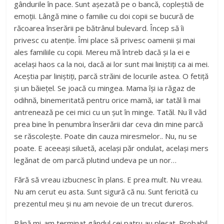
gândurile în pace. Sunt așezată pe o bancă, copleștiă de
emoții. Lângă mine o familie cu doi copii se bucură de
răcoarea înserării pe bătrânul bulevard. Încep să îi
privesc cu atenție. Îmi place să privesc oamenii și mai
ales familiile cu copii. Mereu mă întreb dacă și la ei e
același haos ca la noi, dacă ai lor sunt mai liniștiți ca ai mei.
Aceștia par liniștiți, parcă străini de locurile astea. O fetiță
și un băiețel. Se joacă cu mingea. Mama își ia răgaz de
odihnă, binemeritată pentru orice mamă, iar tatăl îi mai
antrenează pe cei mici cu un șut în minge. Tatăl. Nu îl văd
prea bine în penumbra înserării dar ceva din mine parcă
se răscolește. Poate din cauza miresmelor.. Nu, nu se
poate. E aceeași siluetă, același păr ondulat, același mers
legănat de om parcă plutind undeva pe un nor…
Fără să vreau izbucnesc în plans. E prea mult. Nu vreau.
Nu am cerut eu asta. Sunt sigură că nu. Sunt fericită cu
prezentul meu și nu am nevoie de un trecut dureros.
Până mi-am terminat gândul cei patru au plecat. Probabil