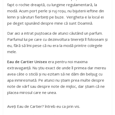
fapt o rochie dreaptă, cu lungime regulamentară, la
modă. Acum port perle și ruj roșu, nu bijuterii ieftine din
lemn și săruturi fierbinți pe buze. Verigheta e la locul ei
pe deget spunând despre mine că sunt Doamnă.
Dar aici a intrat puștoaica de atunci câutând un parfum.
Parfumul lui pe care cu dezinvoltura tinereții îl foloseam și
eu, fără să îmi pese că nu era la modă printre colegele
mele.
Eau de Cartier Unisex
era pentru noi maxima
extravaganță. Nu știu exact de unde îl primea dar mereu
avea câte o sticlă și nu ezitam să ne dăm din belșug cu
apa inmiresmată. Pe atunci nu știam prea multe despre
note de vârf sau despre note de mijloc, dar știam că ne
placea mirosul care ne unea.
Aveți Eau de Cartier? întreb eu ca prin vis.