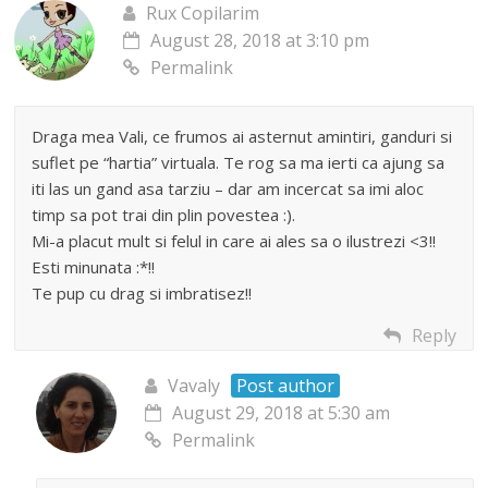
Rux Copilarim
August 28, 2018 at 3:10 pm
Permalink
Draga mea Vali, ce frumos ai asternut amintiri, ganduri si
suflet pe “hartia” virtuala. Te rog sa ma ierti ca ajung sa
iti las un gand asa tarziu – dar am incercat sa imi aloc
timp sa pot trai din plin povestea :).
Mi-a placut mult si felul in care ai ales sa o ilustrezi <3!!
Esti minunata :*!!
Te pup cu drag si imbratisez!!
Reply
Vavaly
Post author
August 29, 2018 at 5:30 am
Permalink