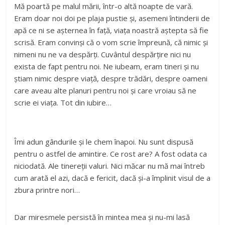
Mă poartă pe malul mării, într-o altă noapte de vară.
Eram doar noi doi pe plaja pustie și, asemeni întinderii de
apă ce ni se așternea în față, viața noastră aștepta să fie
scrisă. Eram convinși că o vom scrie împreună, că nimic și
nimeni nu ne va despărți. Cuvântul despărțire nici nu
exista de fapt pentru noi. Ne iubeam, eram tineri și nu
știam nimic despre viață, despre trădări, despre oameni
care aveau alte planuri pentru noi și care vroiau să ne
scrie ei viața. Tot din iubire…
Îmi adun gândurile și le chem înapoi. Nu sunt dispusă
pentru o astfel de amintire. Ce rost are? A fost odata ca
niciodată. Ale tinereții valuri. Nici măcar nu mă mai întreb
cum arată el azi, dacă e fericit, dacă și-a împlinit visul de a
zbura printre nori…
Dar miresmele persistă în mintea mea și nu-mi lasă