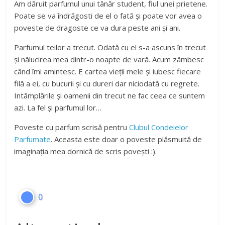
Am dăruit parfumul unui tânăr student, fiul unei prietene.
Poate se va îndrăgosti de el o fată și poate vor avea o
poveste de dragoste ce va dura peste ani și ani.
Parfumul teilor a trecut. Odată cu el s-a ascuns în trecut
și nălucirea mea dintr-o noapte de vară. Acum zâmbesc
când îmi amintesc. E cartea vieții mele și iubesc fiecare
filă a ei, cu bucurii și cu dureri dar niciodată cu regrete.
Intâmplările și oamenii din trecut ne fac ceea ce suntem
azi. La fel și parfumul lor…
Poveste cu parfum scrisă pentru
Clubul Condeielor
Parfumate
. Aceasta este doar o poveste plăsmuită de
imaginația mea dornică de scris povești :).
0