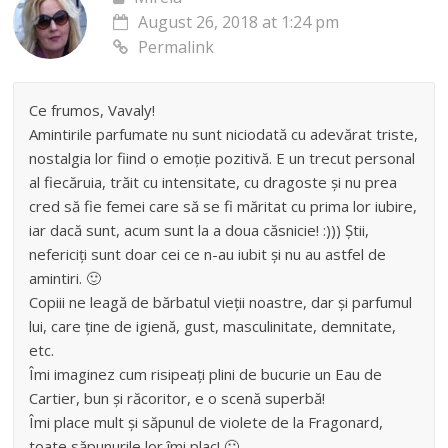
August 26, 2018 at 1:24 pm
Permalink
Ce frumos, Vavaly!
Amintirile parfumate nu sunt niciodată cu adevărat triste,
nostalgia lor fiind o emoție pozitivă. E un trecut personal
al fiecăruia, trăit cu intensitate, cu dragoste și nu prea
cred să fie femei care să se fi măritat cu prima lor iubire,
iar dacă sunt, acum sunt la a doua căsnicie! :))) Știi,
nefericiți sunt doar cei ce n-au iubit și nu au astfel de
amintiri. 🙂
Copiii ne leagă de bărbatul vieții noastre, dar și parfumul
lui, care ține de igienă, gust, masculinitate, demnitate,
etc.
Îmi imaginez cum risipeați plini de bucurie un Eau de
Cartier, bun și răcoritor, e o scenă superbă!
Îmi place mult și săpunul de violete de la Fragonard,
toate săpunurile lor îmi plac! 🙂