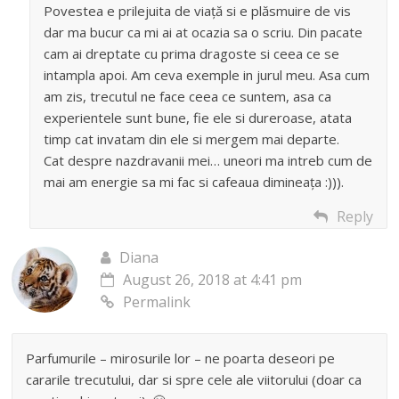
Povestea e prilejuita de viață si e plăsmuire de vis
dar ma bucur ca mi ai at ocazia sa o scriu. Din pacate
cam ai dreptate cu prima dragoste si ceea ce se
intampla apoi. Am ceva exemple in jurul meu. Asa cum
am zis, trecutul ne face ceea ce suntem, asa ca
experientele sunt bune, fie ele si dureroase, atata
timp cat invatam din ele si mergem mai departe.
Cat despre nazdravanii mei… uneori ma intreb cum de
mai am energie sa mi fac si cafeaua dimineața :))).
Reply
Diana
August 26, 2018 at 4:41 pm
Permalink
Parfumurile – mirosurile lor – ne poarta deseori pe
cararile trecutului, dar si spre cele ale viitorului (doar ca