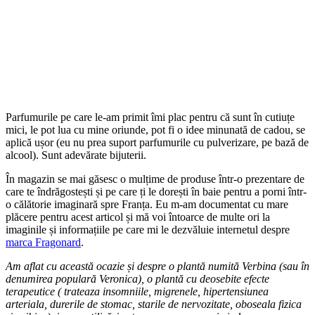
Parfumurile pe care le-am primit îmi plac pentru că sunt în cutiuțe
mici, le pot lua cu mine oriunde, pot fi o idee minunată de cadou, se
aplică ușor (eu nu prea suport parfumurile cu pulverizare, pe bază de
alcool). Sunt adevărate bijuterii.
În magazin se mai găsesc o mulțime de produse într-o prezentare de
care te îndrăgostești și pe care ți le dorești în baie pentru a porni într-
o călătorie imaginară spre Franța. Eu m-am documentat cu mare
plăcere pentru acest articol și mă voi întoarce de multe ori la
imaginile și informațiile pe care mi le dezvăluie internetul despre
marca Fragonard
.
Am aflat cu această ocazie și despre o plantă numită Verbina (sau în
denumirea populară Veronica), o plantă cu deosebite efecte
terapeutice ( trateaza insomniile, migrenele, hipertensiunea
arteriala, durerile de stomac, starile de nervozitate, oboseala fizica