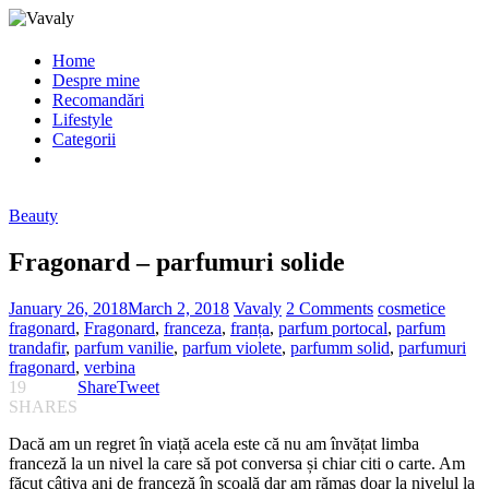
Home
Despre mine
Recomandări
Lifestyle
Categorii
Beauty
Fragonard – parfumuri solide
January 26, 2018
March 2, 2018
Vavaly
2 Comments
cosmetice
fragonard
,
Fragonard
,
franceza
,
franța
,
parfum portocal
,
parfum
trandafir
,
parfum vanilie
,
parfum violete
,
parfumm solid
,
parfumuri
fragonard
,
verbina
19
Share
Tweet
SHARES
Dacă am un regret în viață acela este că nu am învățat limba
franceză la un nivel la care să pot conversa și chiar citi o carte. Am
făcut câțiva ani de franceză în școală dar am rămas doar la nivelul la