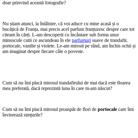
doar prinvind această fotografie?
Nu știam atunci, la întâlnire, că voi aduce cu mine acasă și o
bucățică de Franța, mai precis acel parfum franțuzesc despre care tot
citeam în cărți. L-am descoperit cu încântare sub forma unor
minuscule cutii ce ascundeau în ele
parfumuri
suave de trandafir,
portocale, vanilie și violete. Le-am mirosit pe rând, am închis ochii și
am imaginat despre fiecare câte o poveste.
Cum să nu îmi placă mirosul trandafirului de mai dacă este floarea
mea preferată, dacă reprezintă luna în care m-am născut?
Cum să nu îmi placă mirosul proaspăt de flori de
portocale
care îmi
înviorează simțurile?