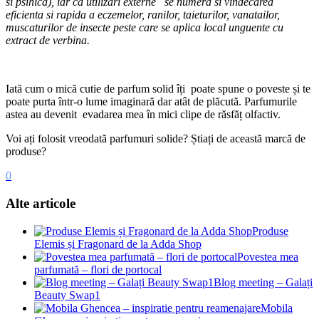
si psihica), iar ca utilizări externe se numera si vindecarea
eficienta si rapida a eczemelor, ranilor, taieturilor, vanatailor,
muscaturilor de insecte peste care se aplica local unguente cu
extract de verbina.
Iată cum o mică cutie de parfum solid îți poate spune o poveste și te
poate purta într-o lume imaginară dar atât de plăcută. Parfumurile
astea au devenit evadarea mea în mici clipe de răsfăț olfactiv.
Voi ați folosit vreodată parfumuri solide? Știați de această marcă de
produse?
0
Alte articole
Produse
Elemis și Fragonard de la Adda Shop
Povestea mea
parfumată – flori de portocal
Blog meeting – Galați
Beauty Swap1
Mobila