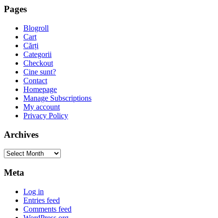
Pages
Blogroll
Cart
Cărți
Categorii
Checkout
Cine sunt?
Contact
Homepage
Manage Subscriptions
My account
Privacy Policy
Archives
Archives
Meta
Log in
Entries feed
Comments feed
WordPress.org