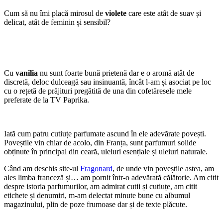
Cum să nu îmi placă mirosul de
violete
care este atât de suav și
delicat, atât de feminin și sensibil?
Cu
vanilia
nu sunt foarte bună prietenă dar e o aromă atât de
discretă, deloc dulceagă sau insinuantă, încât l-am și asociat pe loc
cu o rețetă de prăjituri pregătită de una din cofetăresele mele
preferate de la TV Paprika.
Iată cum patru cutiuțe parfumate ascund în ele adevărate povești.
Poveștile vin chiar de acolo, din Franța, sunt parfumuri solide
obținute în principal din ceară, uleiuri esențiale și uleiuri naturale.
Când am deschis site-ul
Fragonard
, de unde vin poveștile astea, am
ales limba franceză și… am pornit într-o adevărată călătorie. Am citit
despre istoria parfumurilor, am admirat cutii și cutiuțe, am citit
etichete și denumiri, m-am delectat minute bune cu albumul
magazinului, plin de poze frumoase dar și de texte plăcute.