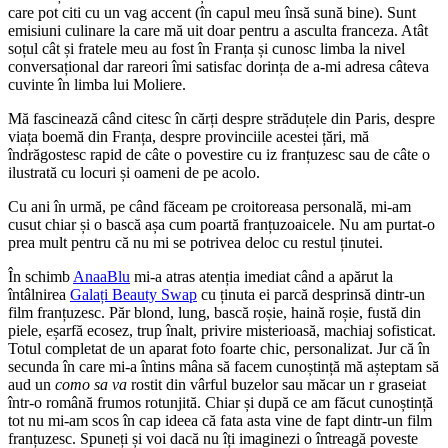
care pot citi cu un vag accent (în capul meu însă sună bine). Sunt
emisiuni culinare la care mă uit doar pentru a asculta franceza. Atât
soțul cât și fratele meu au fost în Franța și cunosc limba la nivel
conversațional dar rareori îmi satisfac dorința de a-mi adresa câteva
cuvinte în limba lui Moliere.
Mă fascinează când citesc în cărți despre străduțele din Paris, despre
viața boemă din Franța, despre provinciile acestei țări, mă
îndrăgostesc rapid de câte o povestire cu iz franțuzesc sau de câte o
ilustrată cu locuri și oameni de pe acolo.
Cu ani în urmă, pe când făceam pe croitoreasa personală, mi-am
cusut chiar și o bască așa cum poartă franțuzoaicele. Nu am purtat-o
prea mult pentru că nu mi se potrivea deloc cu restul ținutei.
În schimb
AnaaBlu
mi-a atras atenția imediat când a apărut la
întâlnirea
Galați Beauty Swap
cu ținuta ei parcă desprinsă dintr-un
film franțuzesc. Păr blond, lung, bască roșie, haină roșie, fustă din
piele, eșarfă ecosez, trup înalt, privire misterioasă, machiaj sofisticat.
Totul completat de un aparat foto foarte chic, personalizat. Jur că în
secunda în care mi-a întins mâna să facem cunoștință mă așteptam să
aud un
como sa va
rostit din vârful buzelor sau măcar un r graseiat
într-o română frumos rotunjită. Chiar și după ce am făcut cunoștință
tot nu mi-am scos în cap ideea că fata asta vine de fapt dintr-un film
franțuzesc. Spuneți și voi dacă nu îți imaginezi o întreagă poveste