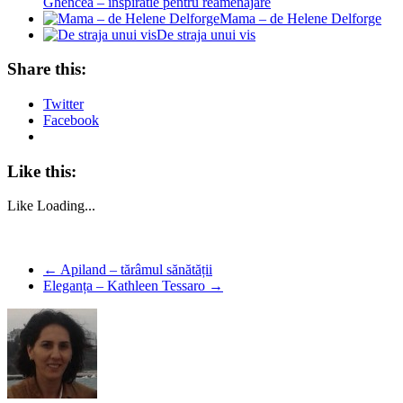
Ghencea – inspiratie pentru reamenajare
Mama – de Helene Delforge
De straja unui vis
Share this:
Twitter
Facebook
Like this:
Like
Loading...
←
Apiland – tărâmul sănătății
Eleganța – Kathleen Tessaro
→