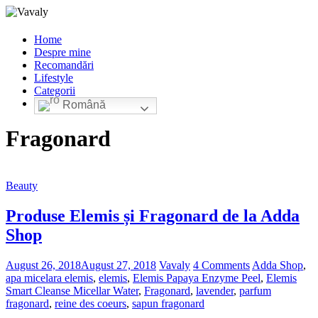
Home
Despre mine
Recomandări
Lifestyle
Categorii
Română
Fragonard
Beauty
Produse Elemis și Fragonard de la Adda
Shop
August 26, 2018
August 27, 2018
Vavaly
4 Comments
Adda Shop
,
apa micelara elemis
,
elemis
,
Elemis Papaya Enzyme Peel
,
Elemis
Smart Cleanse Micellar Water
,
Fragonard
,
lavender
,
parfum
fragonard
,
reine des coeurs
,
sapun fragonard