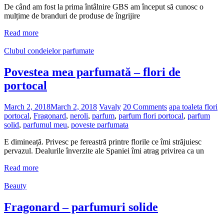
De când am fost la prima întâlnire GBS am început să cunosc o
mulțime de branduri de produse de îngrijire
Read more
Clubul condeielor parfumate
Povestea mea parfumată – flori de
portocal
March 2, 2018
March 2, 2018
Vavaly
20 Comments
apa toaleta flori
portocal
,
Fragonard
,
neroli
,
parfum
,
parfum flori portocal
,
parfum
solid
,
parfumul meu
,
poveste parfumata
E dimineață. Privesc pe fereastră printre florile ce îmi străjuiesc
pervazul. Dealurile înverzite ale Spaniei îmi atrag privirea ca un
Read more
Beauty
Fragonard – parfumuri solide