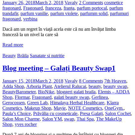
January 26, 2018
March 2, 2018
Vavaly
2 Comments
cosmetice
fragonard
,
Fragonard
,
franceza
,
franța
,
parfum portocal
,
parfum
trandafir
,
parfum vanilie
,
parfum violete
,
parfumm solid
,
parfumuri
fragonard
,
verbina
Dacă am un regret în viață acela este că nu am învățat limba
franceză la un nivel la care să
Read more
Beauty
Brăila
Sanatate si nutritie
Blog meeting – Galați Beauty Swap1
January 15, 2018
March 2, 2018
Vavaly
8 Comments
7th Heaven
,
Adda Shop
,
Arboria Plant
,
Atelierul Ralucai
,
beauty
,
beauty swap
,
BeautyBarometer
,
BioNike
,
bloggeri galati braila
,
Elemis – ADDA
Shop
,
Flormar
,
Fragonard
,
galati beauty swap
,
Gerlinea
,
Gerocossen
,
Green Lab
,
Himalaya Herbal Healthcare
,
Klarra
Cosmetics
,
Makeup Shop
,
Mayie
,
NOTE Cosmetics
,
OneGym.
,
Paula’s Choice
,
Prăvălia cu cosmeticale
,
Presa Galați
,
Salon Cochet
,
Salon Mon Charme
,
Salon YM
,
swap
,
Thai Spa
,
The MakeUp
Shop
,
yves rocher
După 7 ani de blogging și o mulțime de întâlniri cu bloggeri din