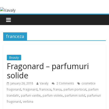
franceza
Beauty
Fragonard – parfumuri
solide
January 26, 2018
Vavaly
2 Comments
cosmetice
,
,
,
,
,
fragonard
Fragonard
franceza
franța
parfum portocal
parfum
,
,
,
,
trandafir
parfum vanilie
parfum violete
parfumm solid
parfumuri
,
fragonard
verbina