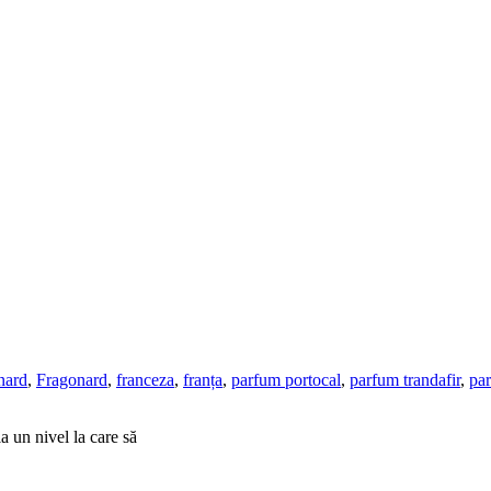
nard
,
Fragonard
,
franceza
,
franța
,
parfum portocal
,
parfum trandafir
,
par
a un nivel la care să