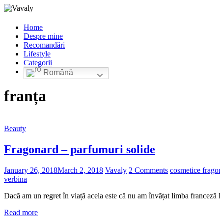
Home
Despre mine
Recomandări
Lifestyle
Categorii
Română
franța
Beauty
Fragonard – parfumuri solide
January 26, 2018
March 2, 2018
Vavaly
2 Comments
cosmetice frago
verbina
Dacă am un regret în viață acela este că nu am învățat limba franceză l
Read more