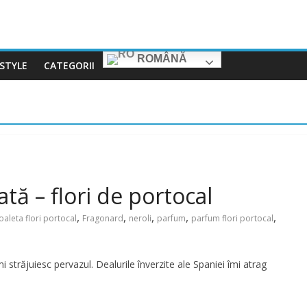
ROMÂNĂ
ESTYLE
CATEGORII
ă – flori de portocal
,
,
,
,
,
oaleta flori portocal
Fragonard
neroli
parfum
parfum flori portocal
mi străjuiesc pervazul. Dealurile înverzite ale Spaniei îmi atrag