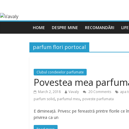
HOME
DESPRE MINE
RECOMANDĂRI
LIF
parfum flori portocal
Clubul condeielor parfumate
Povestea mea parfumat
March 2, 2018
Vavaly
20 Comments
apa t
,
,
parfum solid
parfumul meu
poveste parfumata
E dimineață. Privesc pe fereastră printre florile ce î
privirea ca un