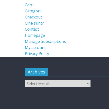
Cărți
Categorii
Checkout
Cine sunt?
Contact
Homepage
Manage Subscriptions
My account
Privacy Policy
Archives