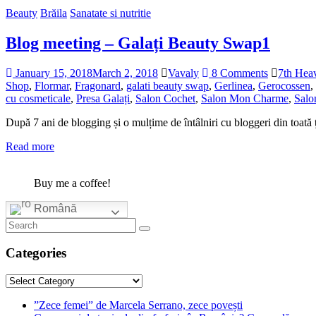
Beauty
Brăila
Sanatate si nutritie
Blog meeting – Galați Beauty Swap1
January 15, 2018
March 2, 2018
Vavaly
8 Comments
7th Hea
Shop
,
Flormar
,
Fragonard
,
galati beauty swap
,
Gerlinea
,
Gerocossen
,
cu cosmeticale
,
Presa Galați
,
Salon Cochet
,
Salon Mon Charme
,
Sal
După 7 ani de blogging și o mulțime de întâlniri cu bloggeri din toată țar
Read more
Buy me a coffee!
Română
Categories
Categories
”Zece femei” de Marcela Serrano, zece povești