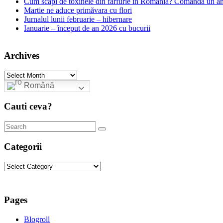
Cum scapi de toxinele din farfurie în România? Comandă un am
Martie ne aduce primăvara cu flori
Jurnalul lunii februarie – hibernare
Ianuarie – început de an 2026 cu bucurii
Archives
Archives
Română
Cauti ceva?
Categorii
Categorii
Pages
Blogroll