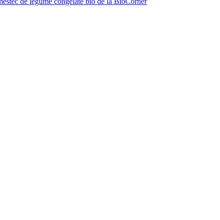
estec de legume congelate bio de la BioCorner