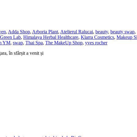
ven
,
Adda Shop
,
Arboria Plant
,
Atelierul Ralucai
,
beauty
,
beauty swap
,
Green Lab
,
Himalaya Herbal Healthcare
,
Klarra Cosmetics
,
Makeup S
on YM
,
swap
,
Thai Spa
,
The MakeUp Shop
,
yves rocher
a, în sfârșit a venit și