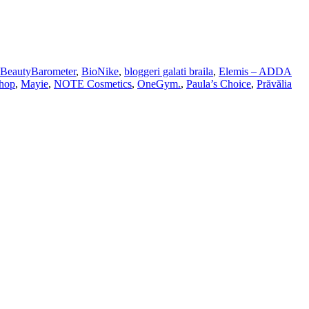
BeautyBarometer
,
BioNike
,
bloggeri galati braila
,
Elemis – ADDA
hop
,
Mayie
,
NOTE Cosmetics
,
OneGym.
,
Paula’s Choice
,
Prăvălia