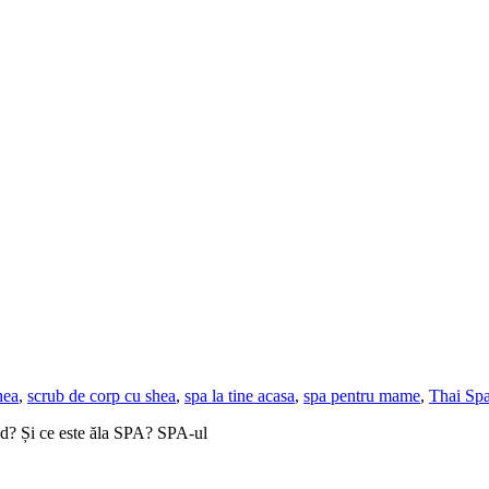
hea
,
scrub de corp cu shea
,
spa la tine acasa
,
spa pentru mame
,
Thai Sp
d? Și ce este ăla SPA? SPA-ul