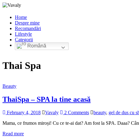
Home
Despre mine
Recomandări
Lifestyle
Categorii
Română
Thai Spa
Beauty
ThaiSpa – SPA la tine acasă
February 4, 2018
Vavaly
2 Comments
beauty
,
gel de dus cu s
Mama, ce frumos miroși! Cu ce te-ai dat? Am fost la SPA. Daaa? Cân
Read more