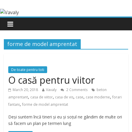
forme de model amprentat
De toate pentru toti
O casă pentru viitor
March 20, 2018
Vavaly
2 Comments
beton
,
,
,
,
,
amprentant
casa de viitor
casa de vis
case
case moderne
forari
,
fantani
forme de model amprentat
Deși suntem încă tineri și eu și soțul ne gândim de multe ori
să facem un plan pe termen lung