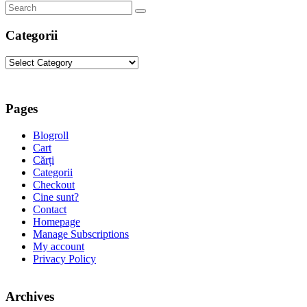
Categorii
Categorii
Pages
Blogroll
Cart
Cărți
Categorii
Checkout
Cine sunt?
Contact
Homepage
Manage Subscriptions
My account
Privacy Policy
Archives