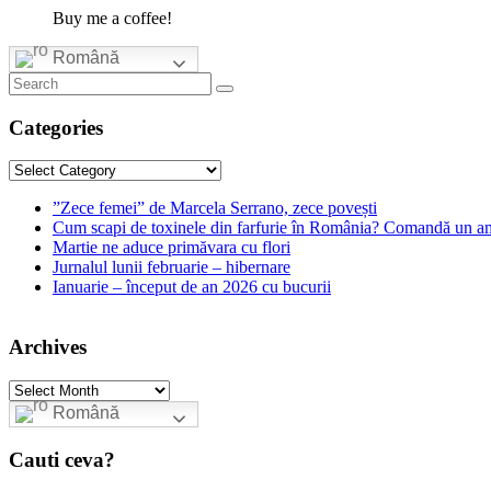
Buy me a coffee!
Română
Categories
Categories
”Zece femei” de Marcela Serrano, zece povești
Cum scapi de toxinele din farfurie în România? Comandă un am
Martie ne aduce primăvara cu flori
Jurnalul lunii februarie – hibernare
Ianuarie – început de an 2026 cu bucurii
Archives
Archives
Română
Cauti ceva?