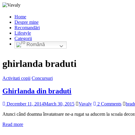
Home
Despre mine
Recomandări
Lifestyle
Categorii
Română
ghirlanda braduti
Activitati copii
Concursuri
Ghirlanda din braduti
December 11, 2014
March 30, 2015
Vavaly
2 Comments
bradu
Atunci când doamna învatatoare ne-a rugat sa aducem la scoala decorat
Read more