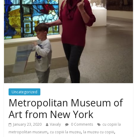
Uncategorized
Metropolitan Museum of
Art from New York
January 23, 2020
Vavaly
0 Comments
cu copiii la
,
,
,
metropolitan museum
cu copiii la muzeu
la muzeu cu copiii