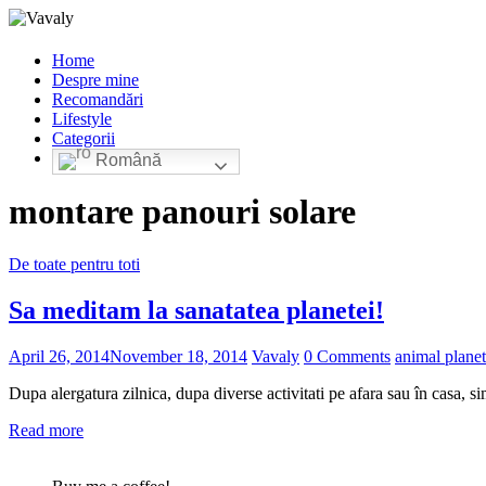
Home
Despre mine
Recomandări
Lifestyle
Categorii
Română
montare panouri solare
De toate pentru toti
Sa meditam la sanatatea planetei!
April 26, 2014
November 18, 2014
Vavaly
0 Comments
animal planet
Dupa alergatura zilnica, dupa diverse activitati pe afara sau în casa, s
Read more