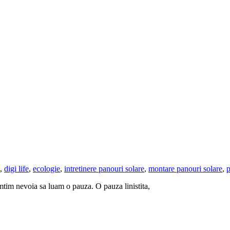
,
digi life
,
ecologie
,
intretinere panouri solare
,
montare panouri solare
,
p
imtim nevoia sa luam o pauza. O pauza linistita,