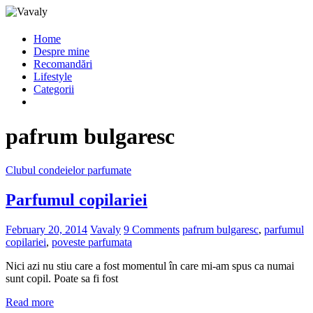
Home
Despre mine
Recomandări
Lifestyle
Categorii
pafrum bulgaresc
Clubul condeielor parfumate
Parfumul copilariei
February 20, 2014
Vavaly
9 Comments
pafrum bulgaresc
,
parfumul
copilariei
,
poveste parfumata
Nici azi nu stiu care a fost momentul în care mi-am spus ca numai
sunt copil. Poate sa fi fost
Read more