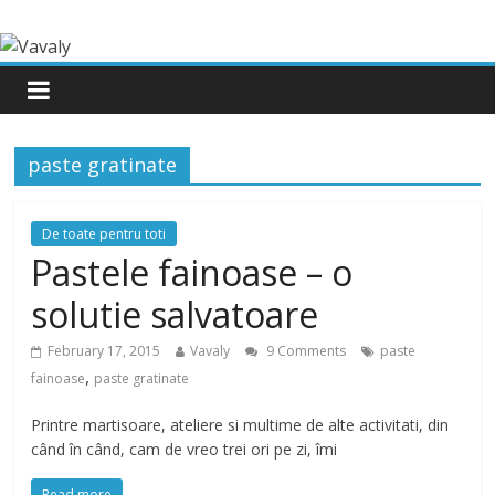
paste gratinate
De toate pentru toti
Pastele fainoase – o
solutie salvatoare
February 17, 2015
Vavaly
9 Comments
paste
,
fainoase
paste gratinate
Printre martisoare, ateliere si multime de alte activitati, din
când în când, cam de vreo trei ori pe zi, îmi
Read more