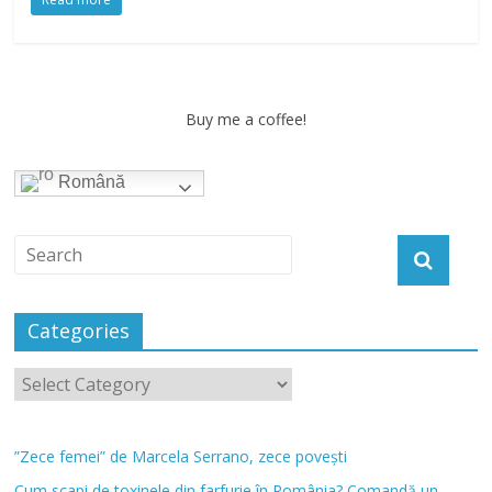
Buy me a coffee!
Română
Categories
”Zece femei” de Marcela Serrano, zece povești
Cum scapi de toxinele din farfurie în România? Comandă un