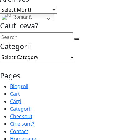
Archives
Română
Cauti ceva?
Categorii
Categorii
Pages
Blogroll
Cart
Cărți
Categorii
Checkout
Cine sunt?
Contact
Homepage