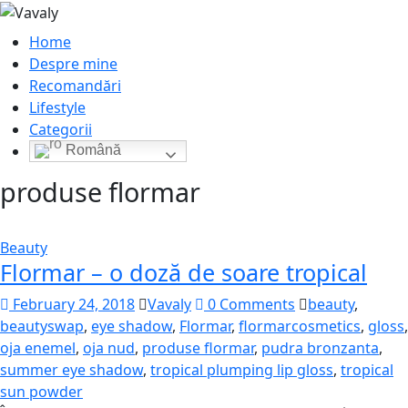
Home
Despre mine
Recomandări
Lifestyle
Categorii
Română
produse flormar
Beauty
Flormar – o doză de soare tropical
February 24, 2018
Vavaly
0 Comments
beauty
,
beautyswap
,
eye shadow
,
Flormar
,
flormarcosmetics
,
gloss
,
oja enemel
,
oja nud
,
produse flormar
,
pudra bronzanta
,
summer eye shadow
,
tropical plumping lip gloss
,
tropical
sun powder