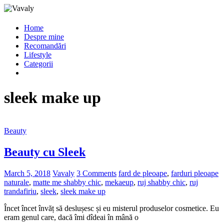
Home
Despre mine
Recomandări
Lifestyle
Categorii
sleek make up
Beauty
Beauty cu Sleek
March 5, 2018
Vavaly
3 Comments
fard de pleoape
,
farduri pleoape
naturale
,
matte me shabby chic
,
mekaeup
,
ruj shabby chic
,
ruj
trandafiriu
,
sleek
,
sleek make up
Încet încet învăț să deslușesc și eu misterul produselor cosmetice. Eu
eram genul care, dacă îmi dîdeai în mână o