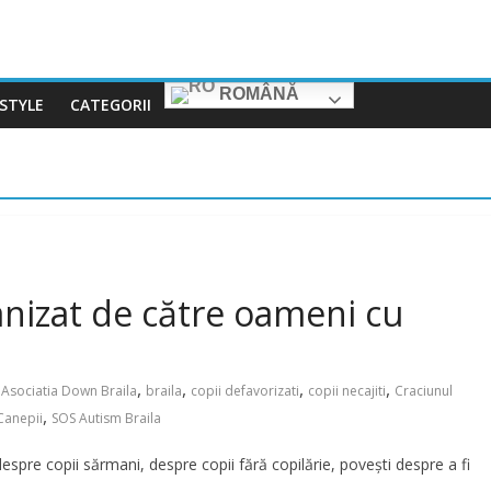
ROMÂNĂ
ESTYLE
CATEGORII
anizat de către oameni cu
,
,
,
,
Asociatia Down Braila
braila
copii defavorizati
copii necajiti
Craciunul
,
Canepii
SOS Autism Braila
despre copii sărmani, despre copii fără copilărie, povești despre a fi