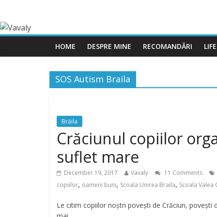
HOME
DESPRE MINE
RECOMANDĂRI
LIF
SOS Autism Braila
Brăila
Crăciunul copiilor org
suflet mare
December 19, 2017
Vavaly
11 Comments
,
,
,
copiilor
oameni buni
Scoala Unirea Braila
Scoala Valea 
Le citim copiilor noștri povești de Crăciun, povești 
mai