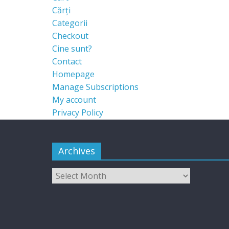
Cărți
Categorii
Checkout
Cine sunt?
Contact
Homepage
Manage Subscriptions
My account
Privacy Policy
Archives