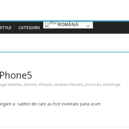
ROMÂNĂ
ESTYLE
CATEGORII
 iPhone5
,
,
,
,
,
ogal initiative
internet
iPhone5
lansarea iPhone5
provocari
tehnologie
legant si subtire din cate au fost inventate pana acum