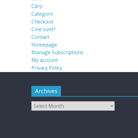
Cărți
Categorii
Checkout
Cine sunt?
Contact
Homepage
Manage Subscriptions
My account
Privacy Policy
Archives