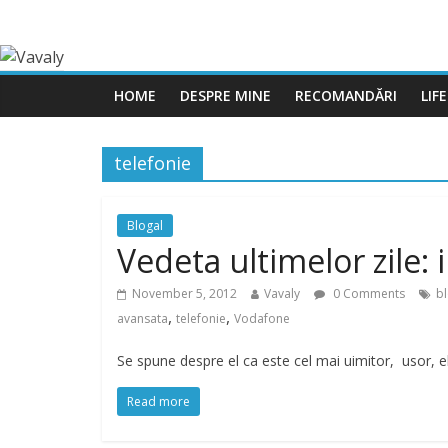
HOME
DESPRE MINE
RECOMANDĂRI
LIF
telefonie
Blogal
Vedeta ultimelor zile:
November 5, 2012
Vavaly
0 Comments
bl
,
,
avansata
telefonie
Vodafone
Se spune despre el ca este cel mai uimitor, usor, e
Read more