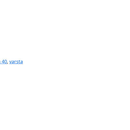
a 40
,
varsta