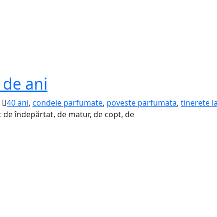
 de ani
40 ani
,
condeie parfumate
,
poveste parfumata
,
tinerete l
 de îndepărtat, de matur, de copt, de