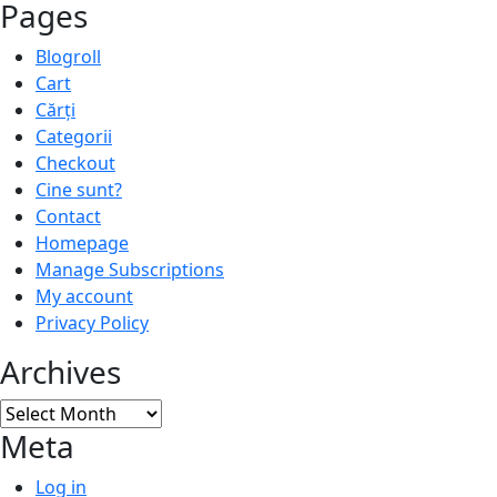
Pages
Blogroll
Cart
Cărți
Categorii
Checkout
Cine sunt?
Contact
Homepage
Manage Subscriptions
My account
Privacy Policy
Archives
Archives
Meta
Log in