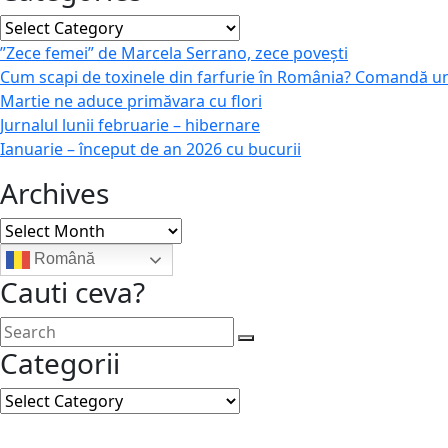
Categories
”Zece femei” de Marcela Serrano, zece povești
Cum scapi de toxinele din farfurie în România? Comandă u
Martie ne aduce primăvara cu flori
Jurnalul lunii februarie – hibernare
Ianuarie – început de an 2026 cu bucurii
Archives
Archives
Română
Cauti ceva?
Categorii
Categorii