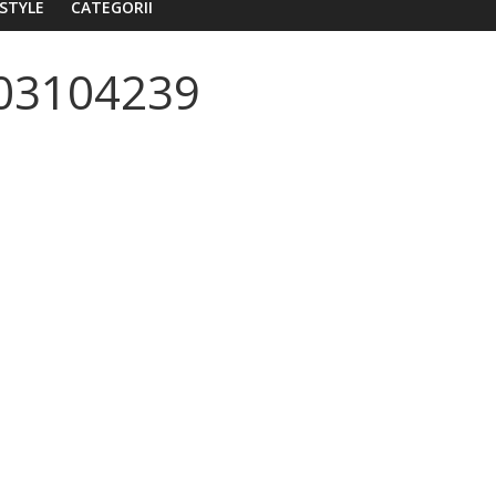
ESTYLE
CATEGORII
03104239