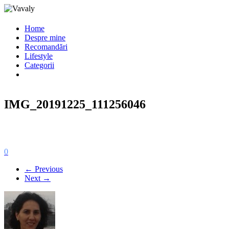
Home
Despre mine
Recomandări
Lifestyle
Categorii
IMG_20191225_111256046
0
← Previous
Next →