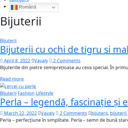
Română
Bijuterii
Bijuterii
Bijuterii cu ochi de tigru si ma
April 8, 2022
Vavaly
2 Comments
Bijuteriile din pietre semiprețioase au ceva special. În prim
Read more
Bijuterii
Fashion
Lifestyle
Perla – legendă, fascinație și 
March 22, 2022
Vavaly
2 Comments
bijuterii
,
bijuterii
Perla – perfecțiune în simplitate. Perla – semn de bună st