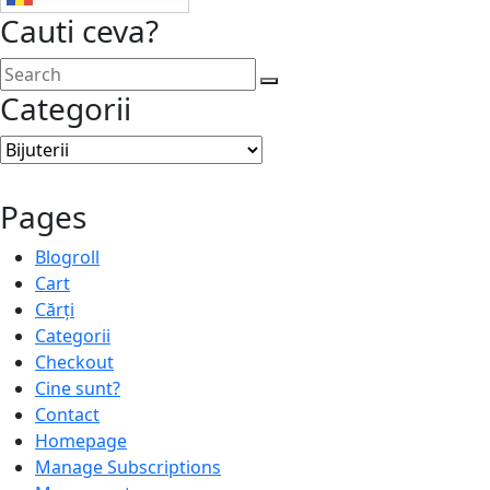
Cauti ceva?
Categorii
Categorii
Pages
Blogroll
Cart
Cărți
Categorii
Checkout
Cine sunt?
Contact
Homepage
Manage Subscriptions