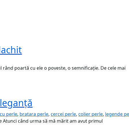
lachit
ul rând poartă cu ele o poveste, o semnificație. De cele mai
eleganță
 cu perle
,
bratara perle
,
cercei perle
,
colier perle
,
legende pe
are Atunci când urma să mă mărit am avut primul