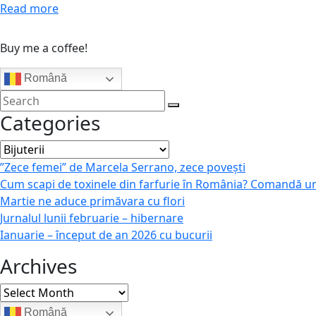
Read more
Buy me a coffee!
Română
Categories
Categories
”Zece femei” de Marcela Serrano, zece povești
Cum scapi de toxinele din farfurie în România? Comandă u
Martie ne aduce primăvara cu flori
Jurnalul lunii februarie – hibernare
Ianuarie – început de an 2026 cu bucurii
Archives
Archives
Română