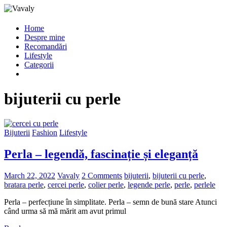
Home
Despre mine
Recomandări
Lifestyle
Categorii
bijuterii cu perle
Bijuterii
Fashion
Lifestyle
Perla – legendă, fascinație și eleganță
March 22, 2022
Vavaly
2 Comments
bijuterii
,
bijuterii cu perle
,
bratara perle
,
cercei perle
,
colier perle
,
legende perle
,
perle
,
perlele
Perla – perfecțiune în simplitate. Perla – semn de bună stare Atunci
când urma să mă mărit am avut primul