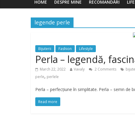
HOME
DESPRE MINE
RECOMANDĂRI
LIF
legende perle
Bijuterii
Fashion
Lifestyle
Perla – legendă, fascin
March 22, 2022
Vavaly
2 Comments
bijute
,
perle
perlele
Perla – perfecțiune în simplitate. Perla – semn de
Read more