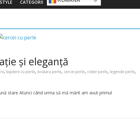
ROMÂNĂ
ESTYLE
CATEGORII
ație și eleganță
,
,
,
,
,
,
rii
bijuterii cu perle
bratara perle
cercei perle
colier perle
legende perle
 bună stare Atunci când urma să mă mărit am avut primul