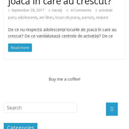
joacă în care au crescut?
September 28, 2017
Vavaly
4 Comments
activitati
,
,
,
,
,
parc
adolescenti
aer liber
locuri de joaca
parcuri
respect
De ce nu respectă adolescenții locurile de joacă în care au
crescut? De ce vandalizează centrele de activități? De ce
Read more
Buy me a coffee!
Categories