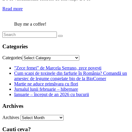
Read more
Buy me a coffee!
Categories
Categories
”Zece femei” de Marcela Serrano, zece povești
Cum scapi de toxinele din farfurie în România? Comandă un
amestec de legume congelate bio de la BioCorner
Martie ne aduce primăvara cu flori
Jurnalul lunii februarie – hibernare
Ianuarie – început de an 2026 cu bucurii
Archives
Archives
Cauti ceva?