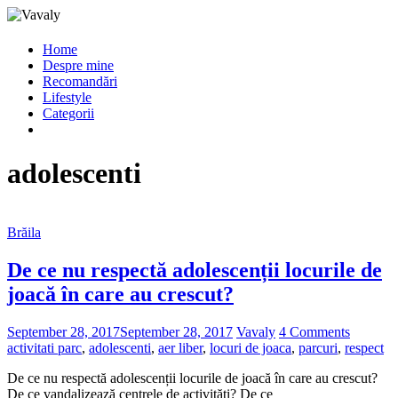
Home
Despre mine
Recomandări
Lifestyle
Categorii
adolescenti
Brăila
De ce nu respectă adolescenții locurile de
joacă în care au crescut?
September 28, 2017
September 28, 2017
Vavaly
4 Comments
activitati parc
,
adolescenti
,
aer liber
,
locuri de joaca
,
parcuri
,
respect
De ce nu respectă adolescenții locurile de joacă în care au crescut?
De ce vandalizează centrele de activități? De ce