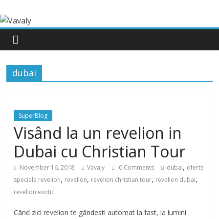
dubai
SuperBlog
Visând la un revelion in
Dubai cu Christian Tour
,
November 16, 2018
Vavaly
0 Comments
dubai
oferte
,
,
,
,
speciale revelion
revelion
revelion christian tour
revelion dubai
revelion exotic
Când zici revelion te gândesti automat la fast, la lumini