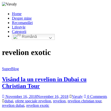
Home
Despre mine
Recomandări
Lifestyle
Categorii
Română
revelion exotic
SuperBlog
Visând la un revelion in Dubai cu
Christian Tour
November 16, 2018
November 16, 2018
Vavaly
0 Comments
dubai
,
oferte speciale revelion
,
revelion
,
revelion christian tour
,
revelion dubai
,
revelion exotic