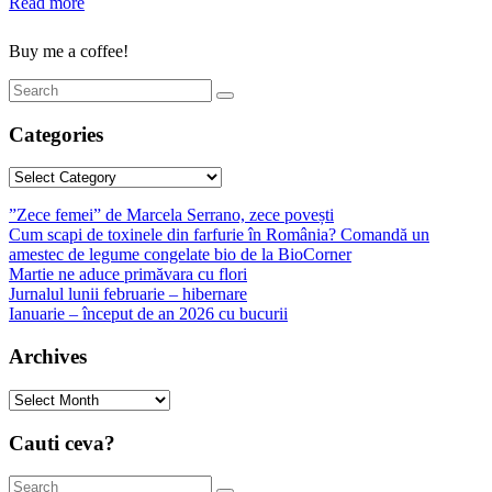
Read more
Buy me a coffee!
Categories
Categories
”Zece femei” de Marcela Serrano, zece povești
Cum scapi de toxinele din farfurie în România? Comandă un
amestec de legume congelate bio de la BioCorner
Martie ne aduce primăvara cu flori
Jurnalul lunii februarie – hibernare
Ianuarie – început de an 2026 cu bucurii
Archives
Archives
Cauti ceva?