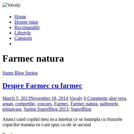
Home
Despre mine
Recomandări
Lifestyle
Categorii
Farmec natura
Super Blog Spring
Despre Farmec cu farmec
March 5, 2013
November 18, 2014
Vavaly
6 Comments
aloe vera
,
argan
,
competitie
,
concurs
,
Farmec
,
Farmec natura
,
galbenele
,
primavara
,
Spring SuperBlog 2013
,
SuperBlog
Atunci cand copilul meu m-a intrebat ce se intampla cu frunzele
copacilor toamna eu i-am spus ca ele se ascund