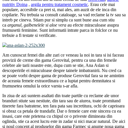
nutritiv Doina
,
argila pentru tratament cosmetic
. Erau cele mai
populare, accesibile ca pret si, mai ales, am auzit de ele inca din
copilarie. Nu trebuia sa consult cataloage, sa vad reclame la tv sau sa
intreb pe cineva. Stiam pur si simplu ca sunt bune asa cum stiu
ca
arganul, galbenelele si aloe vera
au efecte miraculoase asupra
frumusetii feminine. Sunt informatii intrate parca in folclor ce nu
trebuie a fi testate si verificate.
Am cunoscut femei din alte zari ce veneau la noi in tara si isi faceau
provizii de creme din gama Gerovital, pentru ca una din femeile
celebre ale tarii noastre este, dupa cum se stie, Ana Aslan si
descoperirile ei miraculoase despre tainele imbatranirii. Nu cred ca
se poate vorbi despre gama de produse Gerovital fara sa ne amintim
de aceasta femeie extraordinara ce a luptat pentru demnitatea si
frumusetea omului la orice varsta s-ar afla.
In ziua de azi suntem asaltati din toate partile cu reclame ale unor
branduri stiute sau nestiute, din tara sau de aiurea, toate promitand
tinerete fara batratene, ten fara pata sau incretitura, ochi de caprioara
si obraz ca petala de trandafir. Dar o femeie care este sincera cu ea
insasi, care este prietena cu chipul ce o priveste dimineata din
oglinda, stie ca acest lucru este in zadar si nici macar natural. De aici
si noul concept al produselor din gama Farmec si anume noua gama