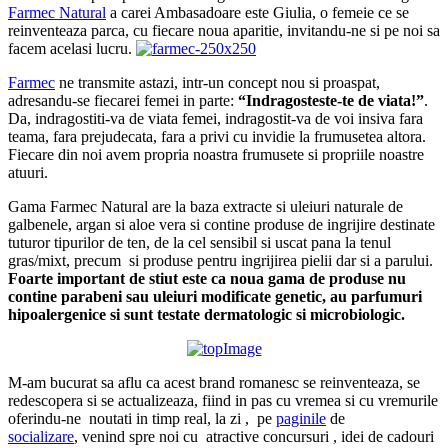
Farmec Natural
a carei Ambasadoare este Giulia, o femeie ce se
reinventeaza parca, cu fiecare noua aparitie, invitandu-ne si pe noi sa
facem acelasi lucru.
Farmec
ne transmite astazi, intr-un concept nou si proaspat,
adresandu-se fiecarei femei in parte:
“Indragosteste-te de viata!”
.
Da, indragostiti-va de viata femei, indragostit-va de voi insiva fara
teama, fara prejudecata, fara a privi cu invidie la frumusetea altora.
Fiecare din noi avem propria noastra frumusete si propriile noastre
atuuri.
Gama Farmec Natural are la baza extracte si uleiuri naturale de
galbenele, argan si aloe vera si contine produse de ingrijire destinate
tuturor tipurilor de ten, de la cel sensibil si uscat pana la tenul
gras/mixt, precum si produse pentru ingrijirea pielii dar si a parului.
Foarte important de stiut este ca noua gama de produse nu
contine parabeni sau uleiuri modificate genetic, au parfumuri
hipoalergenice si sunt testate dermatologic si microbiologic.
M-am bucurat sa aflu ca acest brand romanesc se reinventeaza, se
redescopera si se actualizeaza, fiind in pas cu vremea si cu vremurile
oferindu-ne noutati in timp real, la zi , pe
paginile
de
socializare
, venind spre noi cu atractive concursuri , idei de cadouri