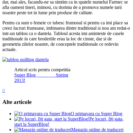
dar, mai ales, facandu-ne sa simtim ca in spatele numelui Farmec se
afla oameni tineri, inimosi, cu dorinta de a promova numele tarii
noastre peste tot in lume prin produse de calitate.
Pentru ca sunt o femeie ce iubesc frumosul si pentru ca imi place sa
creez lucruri frumoase, imbinarea dintre traditional si nou am redat-o
intr-un tablou ca o dantela. Tabloul acesta imi aminteste de casele
traditionale in care broderiile erau la loc de cinste, dar si de
geometria zilelor noastre, de conceptele traditionale ce redevin
actuale.
Articol scris pentru competitia
Super Blog Spring
2013!
0
Alte articole
O primavara cu Super Blog
Pe locuri, fiți gata,
start la SuperBlog!
Magazin online de traduceri