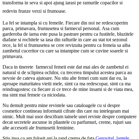
transforma in seva si apoi ajung iarasi pe ramurile copacilor si
redevin frunze verzi si frumoase.
La fel se intampla si cu femeile. Fiecare din noi ne redescoperim
parca, primavara, frumusetea si farmecul personal. Asa cum
garderoba de iarna este pusa la pastrare pentru ca fustitele, bluzitele
diafane si rochitele sa iasa din rafturile in care au stat tot sezonul
rece, la fel si frumusetea se cere revizuita pentru ca femeia sa aiba
zambetul cuceritor cu care sa intampine cum se cuvine soarele si
primavara.
Daca in tinerete farmecul femeii este dat mai ales de zambetul ei
natural si de sclipirea ochilor, cu trecerea timpului acestea parca au
nevoie de cateva ajutoare. Nu stiu alte femei cum sunt dar eu, la
aproape maturitatea vietii mele, simt ca ma redescopar, simt ca ma
reindragostesc cu fiecare zi ce trece de mine insami si de viata mea,
ma simt mai femeie ca niciodata.
Nu demult pentru mine revistele sau cataloagele cu si despre
cosmetice contineau informatii cifrate din care nu intelegeam mai
nimic. Mult mai usor descifram tainele unei reviste despre computere
decat secretele ascunse in pliantele cu parfumuri, creme, rujuri sau
alte accesorii ale frumusetii feminine.
Stiu insa ca am folosit ani la rand crema de fata
Gerovital
,
laptele