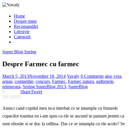
Home
Despre mine
Recomandări
Lifestyle
Categorii
Super Blog Spring
Despre Farmec cu farmec
March 5, 2013
November 18, 2014
Vavaly
6 Comments
aloe vera
,
argan
,
competitie
,
concurs
,
Farmec
,
Farmec natura
,
galbenele
,
primavara
,
Spring SuperBlog 2013
,
SuperBlog
0
Share
Tweet
SHARES
Atunci cand copilul meu m-a intrebat ce se intampla cu frunzele
copacilor toamna eu i-am spus ca ele se ascund in pamant pentru ca
sunt obosite si se duc la odihna. Dar ce se intampla cu ele acolo? Se