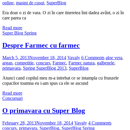
online
,
masini de cusut
,
SuperBlog
Era doar o zi de vara. O zi în care tineretea îmi dadea avânt, o zi în
care parea ca
Read more
Super Blog Spring
Despre Farmec cu farmec
March 5, 2013
November 18, 2014
Vavaly
6 Comments
aloe vera
,
argan
,
competitie
,
concurs
,
Farmec
,
Farmec natura
,
galbenele
,
primavara
,
Spring SuperBlog 2013
,
SuperBlog
Atunci cand copilul meu m-a intrebat ce se intampla cu frunzele
copacilor toamna eu i-am spus ca ele se ascund
Read more
Concursuri
O primavara cu Super Blog
February 28, 2013
November 18, 2014
Vavaly
4 Comments
concurs
,
primavara
,
SuperBlog
,
SuperBlog Spring