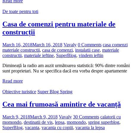
Read more
De toate pentru toti
Casa de comenzi pentru materiale de
construcții
March 16, 2018
March 16, 2018
Vavaly
0 Comments
casa comenzi
materiale constructii
,
casa de comenzi
,
instalatii case
,
materiale
constructii
,
materiale ieftine
,
SuperBlog
,
vindem ieftin
Dimineață la radio am auzit următoarea statistică: 90% dintre români
sunt proprietari. Nu se specifica dacă era vorba despre apartamente
Read more
Obiective turistice
Super Blog Spring
Cea mai frumoasă amintire de vacanță
March 9, 2018
March 9, 2018
Vavaly
30 Comments
calatorii cu
momondo
,
destinatii de vis
,
lepsa
,
momondo
,
spring superblog
,
SuperBlog
,
vacanta
,
vacanta cu copiii
,
vacanta la lepsa