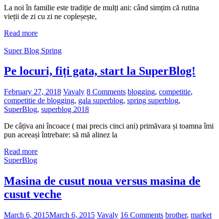
La noi în familie este tradiție de mulți ani: când simțim că rutina
vieții de zi cu zi ne copleșește,
Read more
Super Blog Spring
Pe locuri, fiți gata, start la SuperBlog!
February 27, 2018
Vavaly
8 Comments
blogging
,
competitie
,
competitie de blogging
,
gala superblog
,
spring superblog
,
SuperBlog
,
superblog 2018
De câțiva ani încoace ( mai precis cinci ani) primăvara și toamna îmi
pun aceeași întrebare: să mă alinez la
Read more
SuperBlog
Masina de cusut noua versus masina de
cusut veche
March 6, 2015
March 6, 2015
Vavaly
16 Comments
brother
,
market