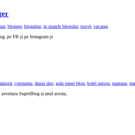
ger
aut
,
blogger
,
blogging
,
in spatele blogului
,
travel
,
vacanta
log, pe FB și pe Instagram și
alatorii
,
constanta
,
diana slav
,
gala super blog
,
hotel aurora
,
mamaia
,
ma
n aventura SuperBlog și anul acesta,