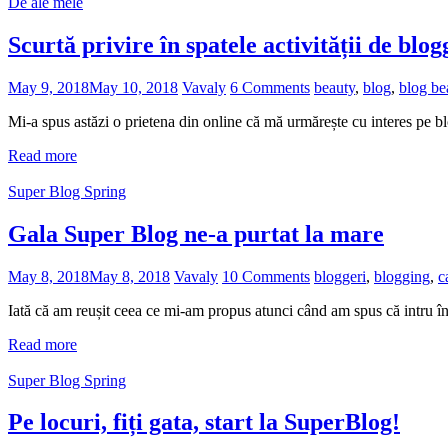
De ale mele
Scurtă privire în spatele activității de blog
May 9, 2018
May 10, 2018
Vavaly
6 Comments
beauty
,
blog
,
blog be
Mi-a spus astăzi o prietena din online că mă urmărește cu interes pe b
Read more
Super Blog Spring
Gala Super Blog ne-a purtat la mare
May 8, 2018
May 8, 2018
Vavaly
10 Comments
bloggeri
,
blogging
,
c
Iată că am reușit ceea ce mi-am propus atunci când am spus că intru î
Read more
Super Blog Spring
Pe locuri, fiți gata, start la SuperBlog!