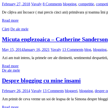
February 27, 2018
Vavaly
8 Comments
blogging
,
competitie
,
competi
De câțiva ani încoace ( mai precis cinci ani) primăvara și toamna îmi p
Read more
Cărţi
De ale mele
Micuta englezoaica – Catherine Sanderson
May 15, 2014
January 16, 2021
Vavaly
13 Comments
blog
,
blogging
Azi am trait intens, la primele ore ale diminetii, sentimentul despartirii
Read more
De ale mele
Despre blogging cu mine însami
February 26, 2014
Vavaly
13 Comments
bloggeri
,
blogging
,
despre o
Am primit de ceva vreme un soi de leapsa de la Simona despre bloggin
Read more