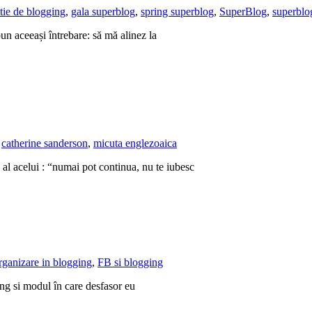
tie de blogging
,
gala superblog
,
spring superblog
,
SuperBlog
,
superblo
un aceeași întrebare: să mă alinez la
,
catherine sanderson
,
micuta englezoaica
, al acelui : “numai pot continua, nu te iubesc
rganizare in blogging
,
FB si blogging
g si modul în care desfasor eu