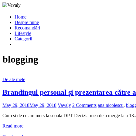
Home
Despre mine
Recomandări
Lifestyle
Categorii
blogging
De ale mele
Brandingul personal și prezentarea către a
May 29, 2018
May 29, 2018
Vavaly
2 Comments
ana nicolescu
,
blog
Cum și de ce am mers la scoala DPT Decizia mea de a merge la a 13-a
Read more