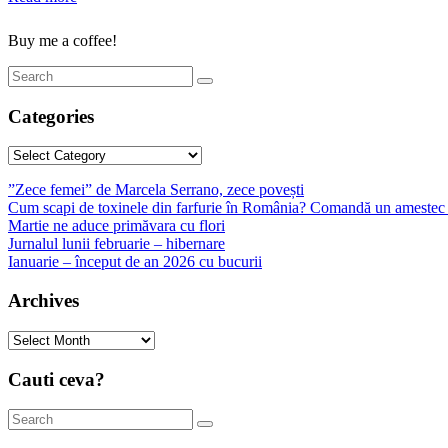
Buy me a coffee!
Categories
Categories
”Zece femei” de Marcela Serrano, zece povești
Cum scapi de toxinele din farfurie în România? Comandă un amestec 
Martie ne aduce primăvara cu flori
Jurnalul lunii februarie – hibernare
Ianuarie – început de an 2026 cu bucurii
Archives
Archives
Cauti ceva?