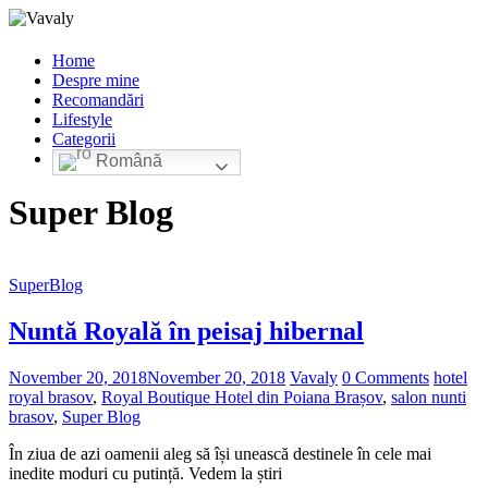
Home
Despre mine
Recomandări
Lifestyle
Categorii
Română
Super Blog
SuperBlog
Nuntă Royală în peisaj hibernal
November 20, 2018
November 20, 2018
Vavaly
0 Comments
hotel
royal brasov
,
Royal Boutique Hotel din Poiana Brașov
,
salon nunti
brasov
,
Super Blog
În ziua de azi oamenii aleg să își unească destinele în cele mai
inedite moduri cu putință. Vedem la știri