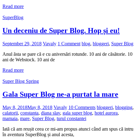
Read more
SuperBlog
Un deceniu de Super Blog. Hop și eu!
September 29, 2018
Vavaly
1 Comment
blog
,
bloggeri
,
Super Blog
Anul ăsta se pare că e cu aniversări rotunde. 10 ani de căsătorie. 10
ani de Webstock. 10 ani de
Read more
Super Blog Spring
Gala Super Blog ne-a purtat la mare
May 8, 2018
May 8, 2018
Vavaly
10 Comments
bloggeri
,
blogging
,
calatorii
,
constanta
,
diana slav
,
gala super blog
,
hotel aurora
,
mamaia
,
mare
,
Super Blog
,
turul constantei
Iată că am reușit ceea ce mi-am propus atunci când am spus că intru
în aventura SuperBlog și anul acesta,