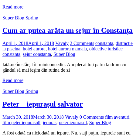
Read more
Super Blog Spring
Cum ar putea arăta un sejur în Constanța
April 1, 2018
April 1, 2018
Vavaly
2 Comments
constanta
,
distractie
la piscina
,
hotel aurora
,
hotel aurora mamaia
,
obiective turistice
constanta
,
sejur constanta
,
Super Blog
Iată-ne în sfârșit în miniconcediu. Am plecat toți patru la drum cu
gândul să mai ieșim din rutina de zi
Read more
Super Blog Spring
Peter – iepurașul salvator
March 30, 2018
March 30, 2018
Vavaly
0 Comments
film aventuri
,
film peter iepurasull
,
iepuras
,
peter iepurasul
,
Super Blog
A fost odată ca niciodată un iepure. Nu, stați puțin, iepurele sunt eu