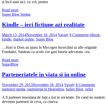
și încă sunt aici, cu voi, pentru
Read more
Super Blog Spring
Kindle – ieri fictiune azi realitate
March 13, 2014
November 18, 2014
Vavaly
9 Comments
eBook
,
kindle
,
market online
,
Super Blog
…Hari si Dors au ajuns în Mycogen încercând sa afle originile
Fundatiei. Simteau ca acolo vor gasi Istoria adevarata. cea
Read more
SuperBlog
Parteneriatele in viata si in online
November 29, 2013
November 18, 2014
Vavaly
8 Comments
parteneri media
,
parteneriat in blogosfera
,
Super Blog
,
zelist
A fi partener inseamna de fapt a trai in societate. De cand ne nastem
devenim parteneri in ceva, cu cineva.