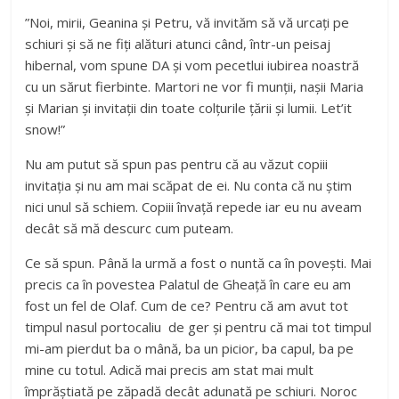
”Noi, mirii, Geanina și Petru, vă invităm să vă urcați pe
schiuri și să ne fiți alături atunci când, într-un peisaj
hibernal, vom spune DA și vom pecetlui iubirea noastră
cu un sărut fierbinte. Martori ne vor fi munții, nașii Maria
și Marian și invitații din toate colțurile țării și lumii. Let’it
snow!”
Nu am putut să spun pas pentru că au văzut copiii
invitația și nu am mai scăpat de ei. Nu conta că nu știm
nici unul să schiem. Copiii învață repede iar eu nu aveam
decât să mă descurc cum puteam.
Ce să spun. Până la urmă a fost o nuntă ca în povești. Mai
precis ca în povestea Palatul de Gheață în care eu am
fost un fel de Olaf. Cum de ce? Pentru că am avut tot
timpul nasul portocaliu de ger și pentru că mai tot timpul
mi-am pierdut ba o mână, ba un picior, ba capul, ba pe
mine cu totul. Adică mai precis am stat mai mult
împrăștiată pe zăpadă decât adunată pe schiuri. Noroc