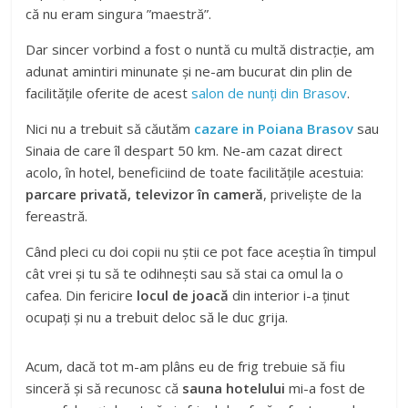
că nu eram singura ”maestră”.
Dar sincer vorbind a fost o nuntă cu multă distracție, am
adunat amintiri minunate și ne-am bucurat din plin de
facilitățile oferite de acest
salon de nunți din Brasov
.
Nici nu a trebuit să căutăm
cazare in Poiana Brasov
sau
Sinaia de care îl despart 50 km. Ne-am cazat direct
acolo, în hotel, beneficiind de toate facilitățile acestuia:
parcare privată, televizor în cameră
, priveliște de la
fereastră.
Când pleci cu doi copii nu știi ce pot face aceștia în timpul
cât vrei și tu să te odihnești sau să stai ca omul la o
cafea. Din fericire
locul de joacă
din interior i-a ținut
ocupați și nu a trebuit deloc să le duc grija.
Acum, dacă tot m-am plâns eu de frig trebuie să fiu
sinceră și să recunosc că
sauna hotelului
mi-a fost de