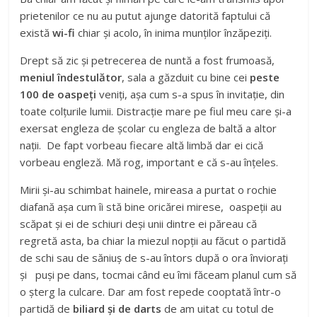
prietenilor ce nu au putut ajunge datorită faptului că
există
wi-fi
chiar și acolo, în inima munților înzăpeziți.
Drept să zic și petrecerea de nuntă a fost frumoasă,
meniul îndestulător
, sala a găzduit cu bine cei
peste
100 de oaspeți
veniți, așa cum s-a spus în invitație, din
toate colțurile lumii. Distracție mare pe fiul meu care și-a
exersat engleza de școlar cu engleza de baltă a altor
nații. De fapt vorbeau fiecare altă limbă dar ei cică
vorbeau engleză. Mă rog, important e că s-au înțeles.
Mirii și-au schimbat hainele, mireasa a purtat o rochie
diafană așa cum îi stă bine oricărei mirese, oaspeții au
scăpat și ei de schiuri deși unii dintre ei păreau că
regretă asta, ba chiar la miezul nopții au făcut o partidă
de schi sau de săniuș de s-au întors după o ora înviorați
și puși pe dans, tocmai când eu îmi făceam planul cum să
o șterg la culcare. Dar am fost repede cooptată într-o
partidă de
biliard și de darts
de am uitat cu totul de