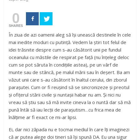
0
SHARES
În ziua de azi oamenii aleg să își unească destinele în cele
mai inedite moduri cu putință. Vedem la știri tot felul de
idei trăsnite despre cum s-au căsătorit unii pe fundul
oceanului cu măstile de respirat pe față (nu înțeleg deloc
cum se pot săruta în condițiile astea), pe un vârf de
munte sau de stâncă, pe malul mării sau în deșert. Ba am
văzut unii care s-au căsătorit în înaltul cerului, din zborul
parașutei. Cum or fi reușind să se sincronizeze și preotul
și ofițerul stării civile și nuntașii habar nu am. Și nici nu
vreau să știu sau să mă invite cineva la o nuntă dar să mă
pună întâi să iau lecții de parașutism…cu frica mea de
înălțime ar fi exact ce mi-ar lipsi.
Ei, dar nici zăpada nu e tocmai mediul în care îți imaginezi
că ar putea alege doi tineri să își spună DA. Eu una sigur