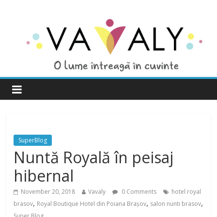
SuperBlog
Nuntă Royală în peisaj
hibernal
November 20, 2018
Vavaly
0 Comments
hotel royal
,
,
,
brasov
Royal Boutique Hotel din Poiana Brașov
salon nunti brasov
Super Blog