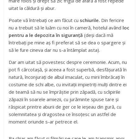
mare folos și drept să zic frigul de afară a fost repede
uitat la căldură și abur.
Poate vă întrebați ce am făcut cu
schiurile.
Din fericire
nu a trebuit să le luăm cu noi în cameră, hotelul având
loc
pentru a le depozita în siguranță
(deși dacă mă
întrebați pe mine aș fi preferat să se dea o spargere și
să le fure cineva dar nu s-a întâmplat asta).
Dar am uitat să povestesc despre ceremonie. Acum, nu
pot fi cârcotașă, și aceea a fost superbă, desfășurată în
natură, înconjurați de albul imaculat, cu mirii îmbrăcați în
costume de schi albe, cu invitații impietriți mulți dintre ei
de teamă să nu se împrăștie prin zăpadă, cu sclipirile
zăpazii în soarele amiezii, cu jurăminte spuse tare și
răspicat printre aburii de ger ce le ieșeau din gură, cu
solemnitatea și dragostea ce însoțesc un astfel de
moment oriunde s-ar petrece el.
Ba chiar am făcut și filmări pe care le-am transmis apoi