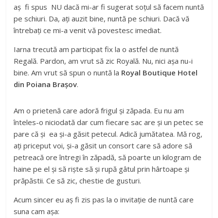
aș fi spus NU dacă mi-ar fi sugerat soțul să facem nuntă
pe schiuri. Da, ați auzit bine, nuntă pe schiuri. Dacă vă
întrebați ce mi-a venit vă povestesc imediat.
Iarna trecută am participat fix la o astfel de nuntă
Regală. Pardon, am vrut să zic Royală. Nu, nici așa nu-i
bine. Am vrut să spun o nuntă la
Royal Boutique Hotel
din Poiana Brașov
.
Am o prietenă care adoră frigul și zăpada. Eu nu am
înteles-o niciodată dar cum fiecare sac are și un petec se
pare că și ea și-a găsit petecul. Adică jumătatea. Mă rog,
ați priceput voi, și-a găsit un consort care să adore să
petreacă ore întregi în zăpadă, să poarte un kilogram de
haine pe el și să riște să și rupă gâtul prin hârtoape și
prăpăstii. Ce să zic, chestie de gusturi.
Acum sincer eu aș fi zis pas la o invitație de nuntă care
suna cam așa: