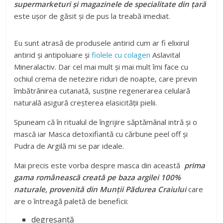
supermarketuri și magazinele de specialitate din țară
este ușor de găsit și de pus la treabă imediat.
Eu sunt atrasă de produsele antirid cum ar fi elixirul
antirid și antipoluare și
fiolele cu colagen
Aslavital
Mineralactiv. Dar cel mai mult și mai mult îmi face cu
ochiul crema de netezire riduri de noapte, care previn
îmbătrânirea cutanată, susține regenerarea celulară
naturală asigură creșterea elasicității pielii.
Spuneam că în ritualul de îngrijire săptămânal intră și o
mască iar Masca detoxifiantă cu cărbune peel off și
Pudra de Argilă mi se par ideale.
Mai precis este vorba despre masca din această
prima
gama românească creată pe baza argilei 100%
naturale, provenită din Munții Pădurea Craiului
care
are o întreagă paletă de beneficii:
degresantă