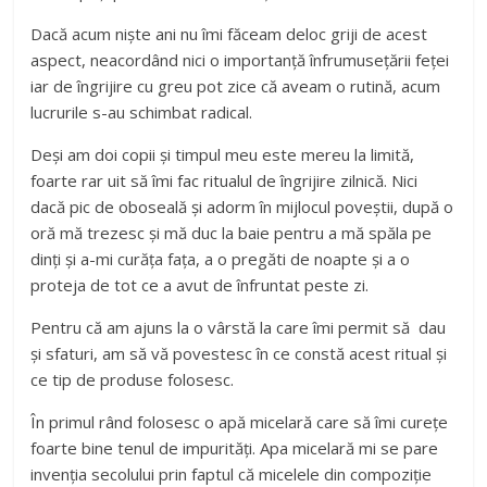
Dacă acum niște ani nu îmi făceam deloc griji de acest
aspect, neacordând nici o importanță înfrumusețării feței
iar de îngrijire cu greu pot zice că aveam o rutină, acum
lucrurile s-au schimbat radical.
Deși am doi copii și timpul meu este mereu la limită,
foarte rar uit să îmi fac ritualul de îngrijire zilnică. Nici
dacă pic de oboseală și adorm în mijlocul poveștii, după o
oră mă trezesc și mă duc la baie pentru a mă spăla pe
dinți și a-mi curăța fața, a o pregăti de noapte și a o
proteja de tot ce a avut de înfruntat peste zi.
Pentru că am ajuns la o vârstă la care îmi permit să dau
și sfaturi, am să vă povestesc în ce constă acest ritual și
ce tip de produse folosesc.
În primul rând folosesc o apă micelară care să îmi curețe
foarte bine tenul de impurități. Apa micelară mi se pare
invenția secolului prin faptul că micelele din compoziție