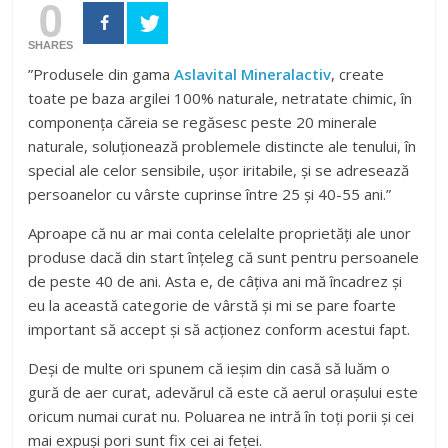
0
SHARES
”Produsele din gama
Aslavital Mineralactiv
, create
toate pe baza argilei 100% naturale, netratate chimic, în
componența căreia se regăsesc peste 20 minerale
naturale, soluționează problemele distincte ale tenului, în
special ale celor sensibile, ușor iritabile, și se adresează
persoanelor cu vârste cuprinse între 25 și 40-55 ani.”
Aproape că nu ar mai conta celelalte proprietăți ale unor
produse dacă din start înțeleg că sunt pentru persoanele
de peste 40 de ani. Asta e, de câțiva ani mă încadrez și
eu la această categorie de vârstă și mi se pare foarte
important să accept și să acționez conform acestui fapt.
Deși de multe ori spunem că ieșim din casă să luăm o
gură de aer curat, adevărul că este că aerul orașului este
oricum numai curat nu. Poluarea ne intră în toți porii și cei
mai expuși pori sunt fix cei ai feței.