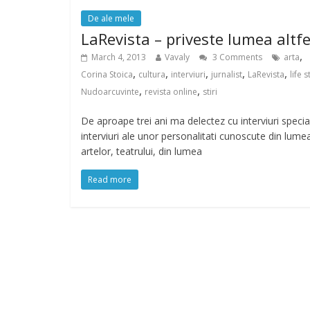
De ale mele
LaRevista – priveste lumea altfe
,
March 4, 2013
Vavaly
3 Comments
arta
,
,
,
,
,
Corina Stoica
cultura
interviuri
jurnalist
LaRevista
life s
,
,
Nudoarcuvinte
revista online
stiri
De aproape trei ani ma delectez cu interviuri specia
interviuri ale unor personalitati cunoscute din lume
artelor, teatrului, din lumea
Read more