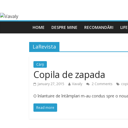
HOME
DESPRE MINE
RECOMANDĂRI
LIF
LaRevista
Cărţi
Copila de zapada
January 27, 2015
Vavaly
2 Comments
cop
O înlantuire de întâmplari m-au condus spre o noua c
Read more