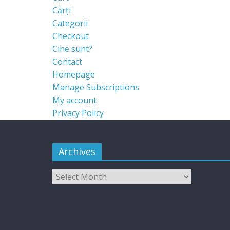
Cărți
Categorii
Checkout
Cine sunt?
Contact
Homepage
Manage Subscriptions
My account
Privacy Policy
Archives