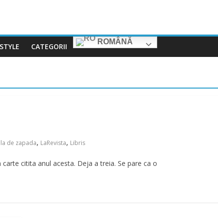
ROMÂNĂ
ESTYLE
CATEGORII
,
,
ila de zapada
LaRevista
Libris
arte citita anul acesta. Deja a treia. Se pare ca o