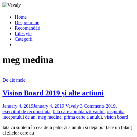
Home
Despre mine
Recomandări
Lifestyle
Categorii
meg medina
De ale mele
Vision Board 2019 și alte actiuni
January 4, 2019
January 4, 2019
Vavaly
3 Comments
2019
,
exercitiul de recunostinta
,
fata care a imblanzit vantul
,
inspiratia
inceputului de an
,
meg medina
,
prima carte a anului
,
vision board
Iată că suntem în cea de-a patra zi a anului și deja pot face un bilanț
al zilelor care au