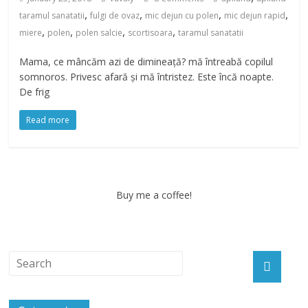
,
,
,
,
taramul sanatatii
fulgi de ovaz
mic dejun cu polen
mic dejun rapid
,
,
,
,
miere
polen
polen salcie
scortisoara
taramul sanatatii
Mama, ce mâncăm azi de dimineață? mă întreabă copilul
somnoros. Privesc afară și mă întristez. Este încă noapte.
De frig
Read more
Buy me a coffee!