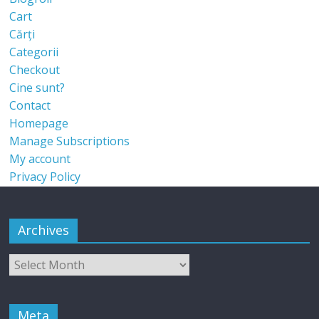
Cart
Cărți
Categorii
Checkout
Cine sunt?
Contact
Homepage
Manage Subscriptions
My account
Privacy Policy
Archives
Meta