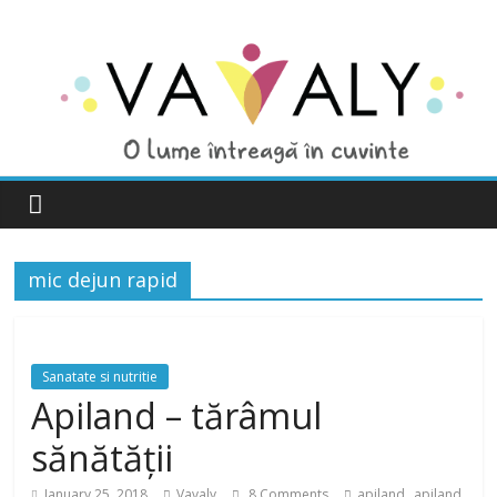
mic dejun rapid
Sanatate si nutritie
Apiland – tărâmul
sănătății
,
January 25, 2018
Vavaly
8 Comments
apiland
apiland