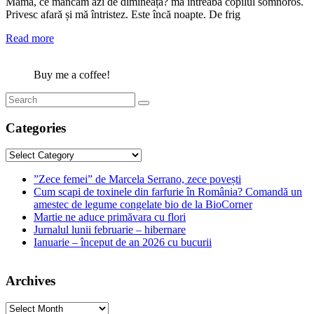
Mama, ce mâncăm azi de dimineață? mă întreabă copilul somnoros.
Privesc afară și mă întristez. Este încă noapte. De frig
Read more
Buy me a coffee!
Categories
Categories
”Zece femei” de Marcela Serrano, zece povești
Cum scapi de toxinele din farfurie în România? Comandă un
amestec de legume congelate bio de la BioCorner
Martie ne aduce primăvara cu flori
Jurnalul lunii februarie – hibernare
Ianuarie – început de an 2026 cu bucurii
Archives
Archives