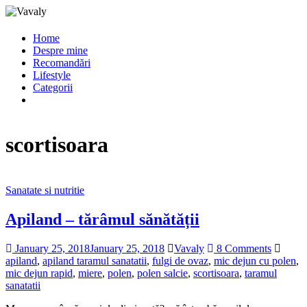
Home
Despre mine
Recomandări
Lifestyle
Categorii
scortisoara
Sanatate si nutritie
Apiland – tărâmul sănătății
January 25, 2018
January 25, 2018
Vavaly
8 Comments
apiland
,
apiland taramul sanatatii
,
fulgi de ovaz
,
mic dejun cu polen
,
mic dejun rapid
,
miere
,
polen
,
polen salcie
,
scortisoara
,
taramul
sanatatii